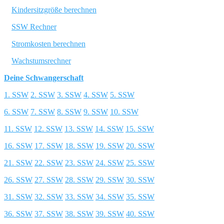
Kindersitzgröße berechnen
SSW Rechner
Stromkosten berechnen
Wachstumsrechner
Deine Schwangerschaft
1. SSW
2. SSW
3. SSW
4. SSW
5. SSW
6. SSW
7. SSW
8. SSW
9. SSW
10. SSW
11. SSW
12. SSW
13. SSW
14. SSW
15. SSW
16. SSW
17. SSW
18. SSW
19. SSW
20. SSW
21. SSW
22. SSW
23. SSW
24. SSW
25. SSW
26. SSW
27. SSW
28. SSW
29. SSW
30. SSW
31. SSW
32. SSW
33. SSW
34. SSW
35. SSW
36. SSW
37. SSW
38. SSW
39. SSW
40. SSW