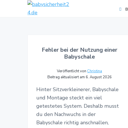
S
S
B
k
k
b
K
i
i
a
i
p
p
b
n
y
d
t
t
s
e
i
o
o
r
Fehler bei der Nutzung einer
c
s
m
f
h
Babyschale
i
e
a
o
c
r
h
i
o
h
Veröffentlicht von
Christina
e
e
Beitrag aktualisiert am 6. August 2026
n
t
r
i
h
t
c
e
Hinter Sitzverkleinerer, Babyschale
e
2
o
r
i
4
und Montage steckt ein viel
.
t
n
getestetes System. Deshalb musst
d
-
t
e
V
du den Nachwuchs in der
e
e
Babyschale richtig anschnallen,
r