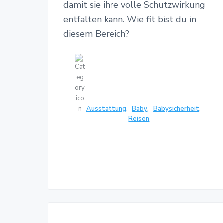
n
g
damit sie ihre volle Schutzwirkung
l
t
entfalten kann. Wie fit bist du in
e
i
diesem Bereich?
c
h
s
p
o
r
t
a
Ausstattung
,
Baby
,
Babysicherheit
,
l
Reisen