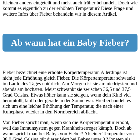
Kleinen anders eingeteilt und meist auch früher behandelt. Doch wie
kommt es eigentlich zu der erhöhten Temperatur? Diese Frage und
weitere Infos über Fieber behandeln wir in diesem Artikel.
Ab wann hat ein Baby Fieber?
Fieber bezeichnet eine erhöhte Körpertemperatur. Allerdings ist
nicht jede Erhöhung gleich Fieber. Die Körpertemperatur schwankt
im Laufe des Tages natürlich. Am Morgen ist sie am niedrigsten und
abends am höchsten. Meist schwankt sie zwischen 36,5 und 37,5
Grad Celsius. Etwas höher kann sie steigen, wenn dein Kind viel
herumtollt, läuft oder gerade in der Sonne war. Hierbei handelt es
sich um eine leichte Erhöhung der Temperatur, die nach einer
Ruhephase wieder in den Normbereich abflacht.
Von Fieber spricht man, wenn sich die Körpertemperatur erhöht,
weil das Immunsystem gegen Krankheitserreger kämpft. Doch ab
wann spricht man bei Babys von Fieber? Ab einer Temperatur von
38,0 Grad Celsius gilt dieser Wert bei Babys unter 3 Monaten als