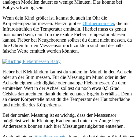
analogen Modellen dauert es wenige Minuten. Das könnte bei
Babys schwierig sein.
Wenn dein Kind größer ist, kannst du auch im Ohr die
Körpertemperatur messen. Hierzu gibt es
Ohrthermometer
, die mit
Infrarotstrahlen die Temperatur ermitteln. Hierbei muss es genau
positioniert sein, damit du die exakte Fieber Temperatur ablesen
kannst. Fieber bei Neugeborenen solltest du damit nicht messen, da
ihre Ohren für den Messsensor noch zu klein sind und deshalb
falsche Werte ermittelt werden könnten.
Fieber bei Kleinkindern kannst du zudem im Mund, in den Achseln
oder an der Stirn messen. Für die Messung im Mund oder in den
Achseln eignen sich digitale oder analoge Fiebermesser. Zu dem
ermittelten Wert in der Achsel solltest du noch etwa 0,5 Grad
Celsius dazurechnen, damit du ein genaues Ergebnis erhältst. Denn
an dieser Körperstelle misst du die Temperatur der Hautoberfläche
und nicht die des Körperkerns.
Bei der oralen Messung ist es wichtig, dass der Messsensor
möglichst weit in Richtung Rachen und unter der Zunge liegt.
Andererseits können auch hier Messungenauigkeiten entstehen.
Auch mit einem
Stirnthermometer
kannst du bei deinem Kind Fieber