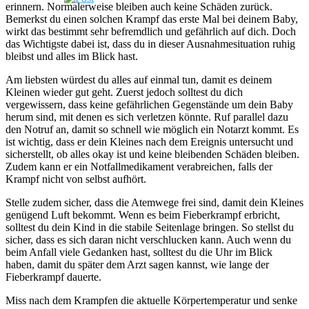
erinnern. Normalerweise bleiben auch keine Schäden zurück.
Bemerkst du einen solchen Krampf das erste Mal bei deinem Baby,
wirkt das bestimmt sehr befremdlich und gefährlich auf dich. Doch
das Wichtigste dabei ist, dass du in dieser Ausnahmesituation ruhig
bleibst und alles im Blick hast.
Am liebsten würdest du alles auf einmal tun, damit es deinem
Kleinen wieder gut geht. Zuerst jedoch solltest du dich
vergewissern, dass keine gefährlichen Gegenstände um dein Baby
herum sind, mit denen es sich verletzen könnte. Ruf parallel dazu
den Notruf an, damit so schnell wie möglich ein Notarzt kommt. Es
ist wichtig, dass er dein Kleines nach dem Ereignis untersucht und
sicherstellt, ob alles okay ist und keine bleibenden Schäden bleiben.
Zudem kann er ein Notfallmedikament verabreichen, falls der
Krampf nicht von selbst aufhört.
Stelle zudem sicher, dass die Atemwege frei sind, damit dein Kleines
genügend Luft bekommt. Wenn es beim Fieberkrampf erbricht,
solltest du dein Kind in die stabile Seitenlage bringen. So stellst du
sicher, dass es sich daran nicht verschlucken kann. Auch wenn du
beim Anfall viele Gedanken hast, solltest du die Uhr im Blick
haben, damit du später dem Arzt sagen kannst, wie lange der
Fieberkrampf dauerte.
Miss nach dem Krampfen die aktuelle Körpertemperatur und senke