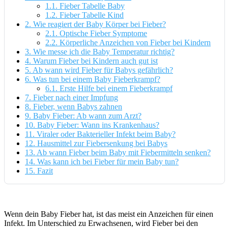
1.1.
Fieber Tabelle Baby
1.2.
Fieber Tabelle Kind
2.
Wie reagiert der Baby Körper bei Fieber?
2.1.
Optische Fieber Symptome
2.2.
Körperliche Anzeichen von Fieber bei Kindern
3.
Wie messe ich die Baby Temperatur richtig?
4.
Warum Fieber bei Kindern auch gut ist
5.
Ab wann wird Fieber für Babys gefährlich?
6.
Was tun bei einem Baby Fieberkrampf?
6.1.
Erste Hilfe bei einem Fieberkrampf
7.
Fieber nach einer Impfung
8.
Fieber, wenn Babys zahnen
9.
Baby Fieber: Ab wann zum Arzt?
10.
Baby Fieber: Wann ins Krankenhaus?
11.
Viraler oder Bakterieller Infekt beim Baby?
12.
Hausmittel zur Fiebersenkung bei Babys
13.
Ab wann Fieber beim Baby mit Fiebermitteln senken?
14.
Was kann ich bei Fieber für mein Baby tun?
15.
Fazit
Wenn dein Baby Fieber hat, ist das meist ein Anzeichen für einen
Infekt. Im Unterschied zu Erwachsenen, wird Fieber bei den