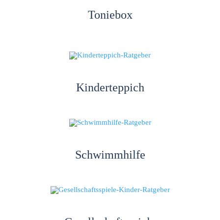
Toniebox
Kinderteppich
Schwimmhilfe