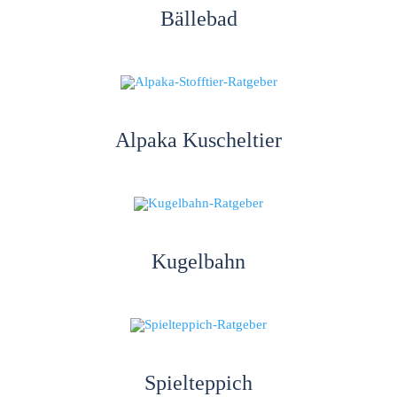
Bällebad
Alpaka Kuscheltier
Kugelbahn
Spielteppich