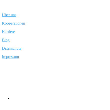
Über uns
Kooperationen
Karriere
Blog
Datenschutz
Impressum