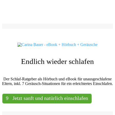
Endlich wieder schlafen
Der Schlaf-Ratgeber als Hörbuch und eBook für unausgeschlafene
Eltern, inkl. 7 Geräusch-Situationen für ein erleichtertes Einschlafen.
Jetzt sanft und natürlich einschlafen