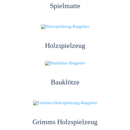
Spielmatte
Holzspielzeug
Bauklötze
Grimms Holzspielzeug