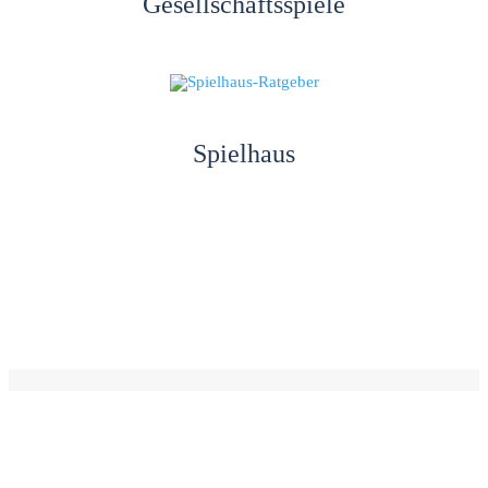
Gesellschaftsspiele
Spielhaus