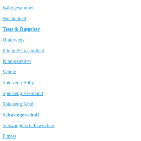
Babygesundheit
Wochenbett
Tests & Ratgeber
Unterwegs
Pflege & Gesundheit
Kinderzimmer
Schutz
Spielzeug Baby
Spielzeug Kleinkind
Spielzeug Kind
Schwangerschaft
Schwangerschaftswochen
Fitness