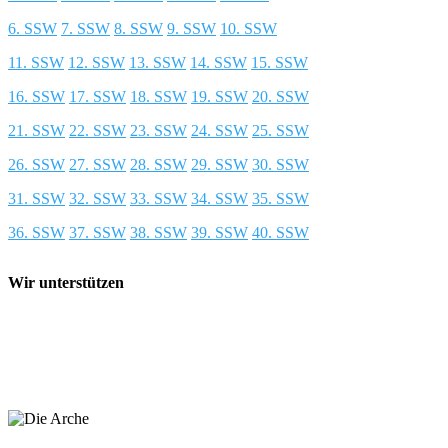
6. SSW
7. SSW
8. SSW
9. SSW
10. SSW
11. SSW
12. SSW
13. SSW
14. SSW
15. SSW
16. SSW
17. SSW
18. SSW
19. SSW
20. SSW
21. SSW
22. SSW
23. SSW
24. SSW
25. SSW
26. SSW
27. SSW
28. SSW
29. SSW
30. SSW
31. SSW
32. SSW
33. SSW
34. SSW
35. SSW
36. SSW
37. SSW
38. SSW
39. SSW
40. SSW
Wir unterstützen