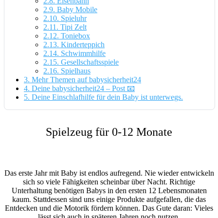
2.8.
Eisenbahn
2.9.
Baby Mobile
2.10.
Spieluhr
2.11.
Tipi Zelt
2.12.
Toniebox
2.13.
Kinderteppich
2.14.
Schwimmhilfe
2.15.
Gesellschaftsspiele
2.16.
Spielhaus
3.
Mehr Themen auf babysicherheit24
4.
Deine babysicherheit24 – Post 📧
5.
Deine Einschlafhilfe für dein Baby ist unterwegs.
Spielzeug für 0-12 Monate
Das erste Jahr mit Baby ist endlos aufregend. Nie wieder entwickeln
sich so viele Fähigkeiten scheinbar über Nacht. Richtige
Unterhaltung benötigen Babys in den ersten 12 Lebensmonaten
kaum. Stattdessen sind uns einige Produkte aufgefallen, die das
Entdecken und die Motorik fördern können. Das Gute daran: Vieles
lässt sich auch in späteren Jahren noch nutzen.