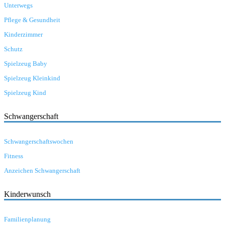
Unterwegs
Pflege & Gesundheit
Kinderzimmer
Schutz
Spielzeug Baby
Spielzeug Kleinkind
Spielzeug Kind
Schwangerschaft
Schwangerschaftswochen
Fitness
Anzeichen Schwangerschaft
Kinderwunsch
Familienplanung