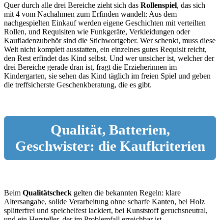
Quer durch alle drei Bereiche zieht sich das
Rollenspiel
, das sich
mit 4 vom Nachahmen zum Erfinden wandelt: Aus dem
nachgespielten Einkauf werden eigene Geschichten mit verteilten
Rollen, und Requisiten wie Funkgeräte, Verkleidungen oder
Kaufladenzubehör sind die Stichwortgeber. Wer schenkt, muss diese
Welt nicht komplett ausstatten, ein einzelnes gutes Requisit reicht,
den Rest erfindet das Kind selbst. Und wer unsicher ist, welcher der
drei Bereiche gerade dran ist, fragt die Erzieherinnen im
Kindergarten, sie sehen das Kind täglich im freien Spiel und geben
die treffsicherste Geschenkberatung, die es gibt.
Qualität, Batterien,
Geschwister: die Kaufkriterien
Beim
Qualitätscheck
gelten die bekannten Regeln: klare
Altersangabe, solide Verarbeitung ohne scharfe Kanten, bei Holz
splitterfrei und speichelfest lackiert, bei Kunststoff geruchsneutral,
und ein Hersteller, der im Problemfall erreichbar ist.