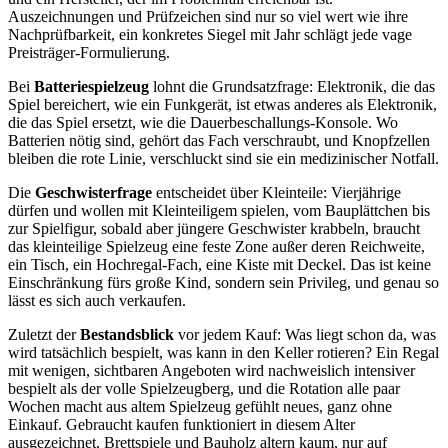
Auszeichnungen und Prüfzeichen sind nur so viel wert wie ihre
Nachprüfbarkeit, ein konkretes Siegel mit Jahr schlägt jede vage
Preisträger-Formulierung.
Bei
Batteriespielzeug
lohnt die Grundsatzfrage: Elektronik, die das
Spiel bereichert, wie ein Funkgerät, ist etwas anderes als Elektronik,
die das Spiel ersetzt, wie die Dauerbeschallungs-Konsole. Wo
Batterien nötig sind, gehört das Fach verschraubt, und Knopfzellen
bleiben die rote Linie, verschluckt sind sie ein medizinischer Notfall.
Die
Geschwisterfrage
entscheidet über Kleinteile: Vierjährige
dürfen und wollen mit Kleinteiligem spielen, vom Bauplättchen bis
zur Spielfigur, sobald aber jüngere Geschwister krabbeln, braucht
das kleinteilige Spielzeug eine feste Zone außer deren Reichweite,
ein Tisch, ein Hochregal-Fach, eine Kiste mit Deckel. Das ist keine
Einschränkung fürs große Kind, sondern sein Privileg, und genau so
lässt es sich auch verkaufen.
Zuletzt der
Bestandsblick
vor jedem Kauf: Was liegt schon da, was
wird tatsächlich bespielt, was kann in den Keller rotieren? Ein Regal
mit wenigen, sichtbaren Angeboten wird nachweislich intensiver
bespielt als der volle Spielzeugberg, und die Rotation alle paar
Wochen macht aus altem Spielzeug gefühlt neues, ganz ohne
Einkauf. Gebraucht kaufen funktioniert in diesem Alter
ausgezeichnet, Brettspiele und Bauholz altern kaum, nur auf