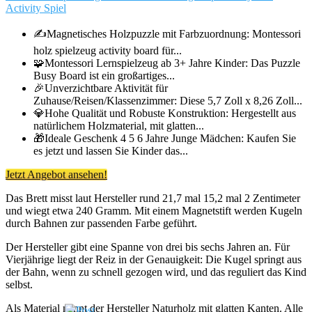
Activity Spiel
✍️Magnetisches Holzpuzzle mit Farbzuordnung: Montessori
holz spielzeug activity board für...
🧩Montessori Lernspielzeug ab 3+ Jahre Kinder: Das Puzzle
Busy Board ist ein großartiges...
🎉Unverzichtbare Aktivität für
Zuhause/Reisen/Klassenzimmer: Diese 5,7 Zoll x 8,26 Zoll...
💎Hohe Qualität und Robuste Konstruktion: Hergestellt aus
natürlichem Holzmaterial, mit glatten...
🎁Ideale Geschenk 4 5 6 Jahre Junge Mädchen: Kaufen Sie
es jetzt und lassen Sie Kinder das...
Jetzt Angebot ansehen!
Das Brett misst laut Hersteller rund 21,7 mal 15,2 mal 2 Zentimeter
und wiegt etwa 240 Gramm. Mit einem Magnetstift werden Kugeln
durch Bahnen zur passenden Farbe geführt.
Der Hersteller gibt eine Spanne von drei bis sechs Jahren an. Für
Vierjährige liegt der Reiz in der Genauigkeit: Die Kugel springt aus
der Bahn, wenn zu schnell gezogen wird, und das reguliert das Kind
selbst.
Als Material nennt der Hersteller Naturholz mit glatten Kanten. Alle