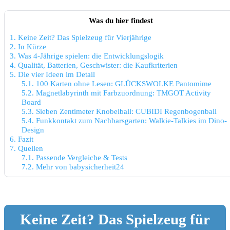
Was du hier findest
1.
Keine Zeit? Das Spielzeug für Vierjährige
2.
In Kürze
3.
Was 4-Jährige spielen: die Entwicklungslogik
4.
Qualität, Batterien, Geschwister: die Kaufkriterien
5.
Die vier Ideen im Detail
5.1.
100 Karten ohne Lesen: GLÜCKSWOLKE Pantomime
5.2.
Magnetlabyrinth mit Farbzuordnung: TMGOT Activity
Board
5.3.
Sieben Zentimeter Knobelball: CUBIDI Regenbogenball
5.4.
Funkkontakt zum Nachbarsgarten: Walkie-Talkies im Dino-
Design
6.
Fazit
7.
Quellen
7.1.
Passende Vergleiche & Tests
7.2.
Mehr von babysicherheit24
Keine Zeit? Das Spielzeug für