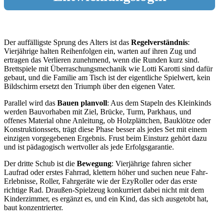
Der auffälligste Sprung des Alters ist das
Regelverständnis
:
Vierjährige halten Reihenfolgen ein, warten auf ihren Zug und
ertragen das Verlieren zunehmend, wenn die Runden kurz sind.
Brettspiele mit Überraschungsmechanik wie Lotti Karotti sind dafür
gebaut, und die Familie am Tisch ist der eigentliche Spielwert, kein
Bildschirm ersetzt den Triumph über den eigenen Vater.
Parallel wird das
Bauen planvoll
: Aus dem Stapeln des Kleinkinds
werden Bauvorhaben mit Ziel, Brücke, Turm, Parkhaus, und
offenes Material ohne Anleitung, ob Holzplättchen, Bauklötze oder
Konstruktionssets, trägt diese Phase besser als jedes Set mit einem
einzigen vorgegebenen Ergebnis. Frust beim Einsturz gehört dazu
und ist pädagogisch wertvoller als jede Erfolgsgarantie.
Der dritte Schub ist die
Bewegung
: Vierjährige fahren sicher
Laufrad oder erstes Fahrrad, klettern höher und suchen neue Fahr-
Erlebnisse, Roller, Fahrgeräte wie der EzyRoller oder das erste
richtige Rad. Draußen-Spielzeug konkurriert dabei nicht mit dem
Kinderzimmer, es ergänzt es, und ein Kind, das sich ausgetobt hat,
baut konzentrierter.