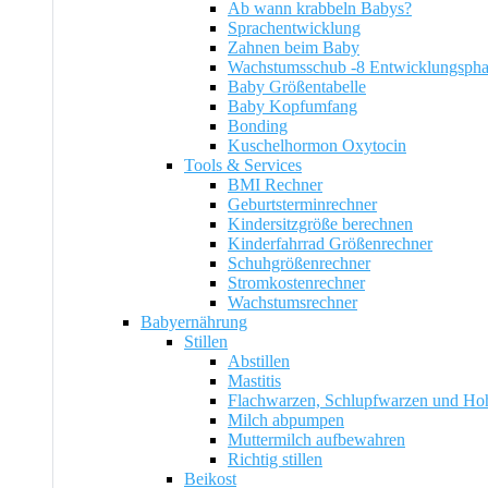
Ab wann krabbeln Babys?
Sprachentwicklung
Zahnen beim Baby
Wachstumsschub -8 Entwicklungsph
Baby Größentabelle
Baby Kopfumfang
Bonding
Kuschelhormon Oxytocin
Tools & Services
BMI Rechner
Geburtsterminrechner
Kindersitzgröße berechnen
Kinderfahrrad Größenrechner
Schuhgrößenrechner
Stromkostenrechner
Wachstumsrechner
Babyernährung
Stillen
Abstillen
Mastitis
Flachwarzen, Schlupfwarzen und Ho
Milch abpumpen
Muttermilch aufbewahren
Richtig stillen
Beikost