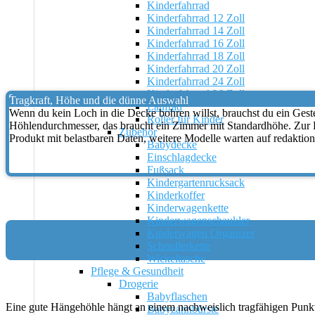
Kinderfahrrad
Kinderfahrrad 12 Zoll
Kinderfahrrad 14 Zoll
Kinderfahrrad 16 Zoll
Kinderfahrrad 18 Zoll
Kinderfahrrad 20 Zoll
Kinderfahrrad 24 Zoll
Kinderfahrrad 26 Zoll
Tragkraft, Höhe und die dünne Auswahl
Laufrad
Wenn du kein Loch in die Decke bohren willst, brauchst du ein Geste
Roller für Kinder
Höhlendurchmesser, das braucht ein Zimmer mit Standardhöhe. Zur Ei
Zubehör
Produkt mit belastbaren Daten, weitere Modelle warten auf redaktion
Babydecke
Einschlagdecke
Fußsack
Kindergartenrucksack
Kinderkoffer
Kinderwagenkette
Kinderwagenschaukler
Kinderwagen Organizer
Schnullerkette
Wickeltasche
Pflege & Gesundheit
Drogerie
Babyflaschen
Eine gute Hängehöhle hängt an einem nachweislich tragfähigen Punkt
Babyzahnbürste