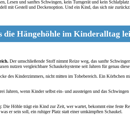
tzen, Lesen und sanftes Schwingen, kein Turngerät und kein Schlafplat
dell mit Gestell und Deckenoption. Und ein Kind, das sich nie zurückzi
 die Hängehöhle im Kinderalltag lei
ich.
Der umschließende Stoff nimmt Reize weg, das sanfte Schwingen 
Praxen nutzen vergleichbare Schaukelsysteme seit Jahren für genau dies
seecke des Kinderzimmers, nicht mitten im Tobebereich. Ein Körbchen 
 drei Jahren, wenn Kinder selbst ein- und aussteigen und das Schwingen 
Die Höhle trägt ein Kind zur Zeit, wer wartet, bekommt eine feste Reih
as er sein soll, ein ruhiger Platz statt einer umkämpften Schaukel.