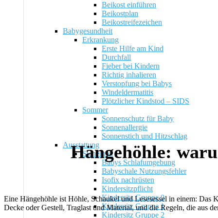
Beikost einführen
Beikostplan
Beikostreifezeichen
Babygesundheit
Erkrankung
Erste Hilfe am Kind
Durchfall
Fieber bei Kindern
Richtig inhalieren
Verstopfung bei Babys
Windeldermatitis
Plötzlicher Kindstod – SIDS
Sommer
Sonnenschutz für Baby
Sonnenallergie
Sonnenstich und Hitzschlag
Ausstattung
Hängehöhle: waru
Sicherheit
Babys Schlafumgebung
Babyschale Nutzungsfehler
Isofix nachrüsten
Kindersitzpflicht
Kindersitz Gruppe 0
Eine Hängehöhle ist Höhle, Schaukel und Lesesessel in einem: Das Ki
Kindersitz Gruppe 1
Decke oder Gestell, Traglast und Material, und die Regeln, die aus 
Kindersitz Gruppe 2