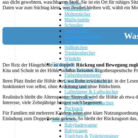
aus dicht gewebtem, waschbarem Stoff. Sie ist ein Ort für ruhiges Si
Beißring
Daten war zum Stichtag klein, wer flexibel bleiben will, wählt ein Mo
Feuchttücher
Moltontücher
Mullwindeln
Schnuller
Stoffwindeln
Was
Schwimmwindeln
Stilleinlagen
Stillhütchen
Trinklernbecher
Windeln
Gesundheit
Der Reiz der Hängehöhle ist doppelt:
Rückzug und Bewegung zugle
Baby Heizstrahler
Kita und Schule in der Höhle sichtbar herunter. Ergotherapeutische 
Fieberthermometer
Inhaliergerät für Kinder
Ihren Platz findet die Höhle dort, wo Ruhe erwünscht ist: in der Le
Körnerkissen
funktioniert von selbst, ohne Anleitung und ohne Bildschirm.
Luftreiniger & Luftwäscher
Realistisch bleibt die Altersspanne: Sinnvoll wird die Höhle ab etwa
Luftbefeuchter
Interesse, viele Zehnjährige hängen noch begeistert.
Luft- & Raumentfeuchter
Pucksack
Für Familien mit mehreren Kindern lohnt eine klare Nutzungsordnung: 
Vaporisator
Einladung zum Doppelbesatz gelesen. So bleibt der Rückzugsort das, w
Körperpflege
Babybadewanne
Babywaage
Töpfchen & Toilettentrainer