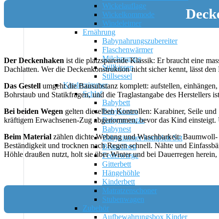
Wickelauflage
Decke
Wickelkommode
Windeleimer
Ernährung
Babynahrungszubereiter
Flaschenwärmer
Milchpumpe
Der Deckenhaken
ist die platzsparende Klassik: Er braucht eine 
Stillkissen
Dachlatten. Wer die Deckenkonstruktion nicht sicher kennt, lässt den
Stillsessel
Kinderzimmer
Das Gestell
umgeht die Bausubstanz komplett: aufstellen, einhängen, 
Schlaf
Bohrstaub und Statikfragen, und die Traglastangabe des Herstellers is
Babybett
Babykissen
Bei beiden Wegen
gelten dieselben Kontrollen: Karabiner, Seile und
Babymatratze
kräftigem Erwachsenen-Zug abgenommen, bevor das Kind einsteigt. U
Babynest
Beim Material
zählen dichte Webung und Waschbarkeit: Baumwoll- u
Babyzimmer komplett Set
Beständigkeit und trocknen nach Regen schnell. Nähte und Einfassbän
Beistellbett
Höhle draußen nutzt, holt sie über Winter und bei Dauerregen herein,
Federwiege
Gitterbett
Hängehöhle
Kinderbett
Matratzenschoner
Stubenwagen
Zubehör
Aufbewahrungsbox Kinder