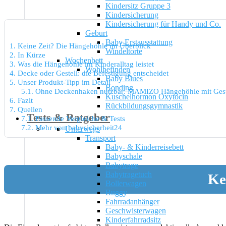
Kindersitz Gruppe 3
Kindersicherung
Kindersicherung für Handy und Co.
Geburt
Baby Erstausstattung
1.
Keine Zeit? Die Hängehöhle im Überblick
Windeltorte
2.
In Kürze
Wochenbett
3.
Was die Hängehöhle im Kinderalltag leistet
Wohlbefinden
4.
Decke oder Gestell: die Befestigung entscheidet
Baby Blues
5.
Unser Produkt-Tipp im Detail
Bonding
5.1.
Ohne Deckenhaken nutzbar: MAMIZO Hängehöhle mit Gest
Kuschelhormon Oxytocin
6.
Fazit
Rückbildungsgymnastik
7.
Quellen
Tests & Ratgeber
7.1.
Passende Vergleiche & Tests
7.2.
Mehr von babysicherheit24
Unterwegs
Transport
Baby- & Kinderreisebett
Babyschale
Babytrage
Babytragetuch
Ke
Bollerwagen
Buggy
Fahrradanhänger
Geschwisterwagen
Kinderfahrradsitz