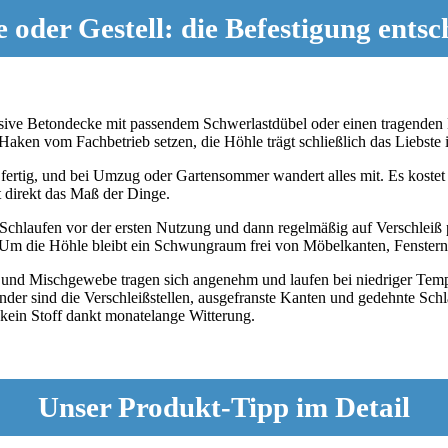
 oder Gestell: die Befestigung entsc
massive Betondecke mit passendem Schwerlastdübel oder einen tragend
 Haken vom Fachbetrieb setzen, die Höhle trägt schließlich das Liebst
fertig, und bei Umzug oder Gartensommer wandert alles mit. Es kostet 
t direkt das Maß der Dinge.
 Schlaufen vor der ersten Nutzung und dann regelmäßig auf Verschleiß 
m die Höhle bleibt ein Schwungraum frei von Möbelkanten, Fenstern u
nd Mischgewebe tragen sich angenehm und laufen bei niedriger Tempe
der sind die Verschleißstellen, ausgefranste Kanten und gedehnte Schl
 kein Stoff dankt monatelange Witterung.
Unser Produkt-Tipp im Detail