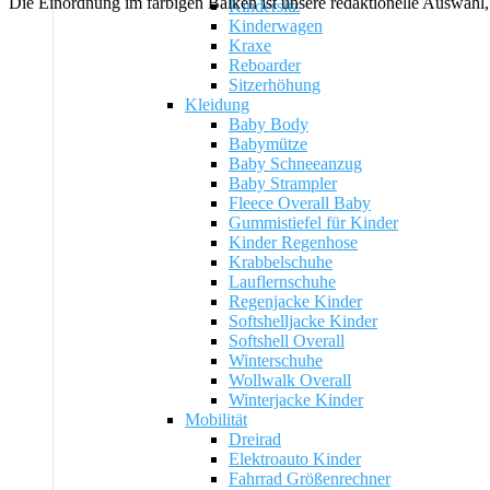
Die Einordnung im farbigen Balken ist unsere redaktionelle Auswahl, a
Kindersitz
Kinderwagen
Kraxe
Reboarder
Sitzerhöhung
Kleidung
Baby Body
Babymütze
Baby Schneeanzug
Baby Strampler
Fleece Overall Baby
Gummistiefel für Kinder
Kinder Regenhose
Krabbelschuhe
Lauflernschuhe
Regenjacke Kinder
Softshelljacke Kinder
Softshell Overall
Winterschuhe
Wollwalk Overall
Winterjacke Kinder
Mobilität
Dreirad
Elektroauto Kinder
Fahrrad Größenrechner