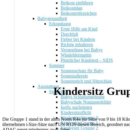
Beikost einführen
Beikostplan
Beikostreifezeichen
Babygesundheit
Erkrankung
Erste Hilfe am Kind
Durchfall
Fieber bei Kindern
Richtig inhalieren
Verstopfung bei Babys
Windeldermatitis
Plötzlicher Kindstod – SIDS
Sommer
Sonnenschutz für Baby
Sonnenallergie
Sonnenstich und Hitzschlag
Ausstattung
Kindersitz Grup
Sicherheit
Babys Schlafumgebung
Babyschale Nutzungsfehler
Isofix nachrüsten
Kindersitzpflicht
Kindersitz Gruppe 0
Die Gruppe 1 stand in der alten Norm R44 für Sitze von 9 bis 18 Ki
Kindersitz Gruppe 1
übernehmen i-Size-Sitze nach UN R129 diesen Bereich, geordnet nach
Kindersitz Gruppe 2
ADAC nennt mindestens zwei Jahre.