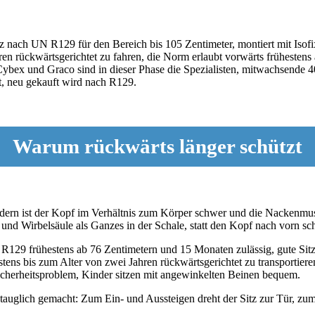
tz nach UN R129 für den Bereich bis 105 Zentimeter, montiert mit Isof
 rückwärtsgerichtet zu fahren, die Norm erlaubt vorwärts frühestens 
 Cybex und Graco sind in dieser Phase die Spezialisten, mitwachsende
st, neu gekauft wird nach R129.
Warum rückwärts länger schützt
ern ist der Kopf im Verhältnis zum Körper schwer und die Nackenmusk
 und Wirbelsäule als Ganzes in der Schale, statt den Kopf nach vorn sch
h R129 frühestens ab 76 Zentimetern und 15 Monaten zulässig, gute Si
ens bis zum Alter von zwei Jahren rückwärtsgerichtet zu transportiere
 Sicherheitsproblem, Kinder sitzen mit angewinkelten Beinen bequem.
auglich gemacht: Zum Ein- und Aussteigen dreht der Sitz zur Tür, zum