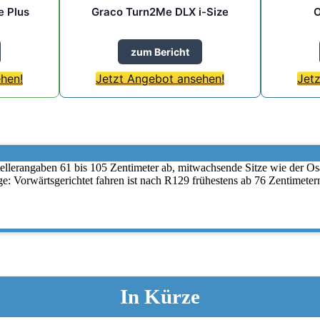
e Plus
Graco Turn2Me DLX i-Size
O
zum Bericht
hen!
Jetzt Angebot ansehen!
Jet
llerangaben 61 bis 105 Zentimeter ab, mitwachsende Sitze wie der Osa
: Vorwärtsgerichtet fahren ist nach R129 frühestens ab 76 Zentimetern
In Kürze