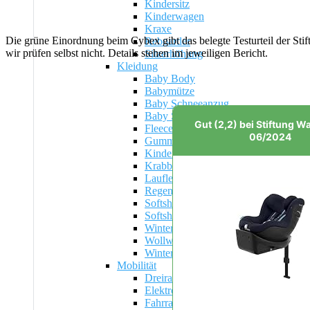
Kindersitz
Kinderwagen
Kraxe
Die grüne Einordnung beim Cybex gibt das belegte Testurteil der Sti
Reboarder
wir prüfen selbst nicht. Details stehen im jeweiligen Bericht.
Sitzerhöhung
Kleidung
Baby Body
Babymütze
Baby Schneeanzug
Baby Strampler
Gut (2,2) bei Stiftung W
Fleece Overall Baby
06/2024
Gummistiefel für Kinder
Kinder Regenhose
Krabbelschuhe
Lauflernschuhe
Regenjacke Kinder
Softshelljacke Kinder
Softshell Overall
Winterschuhe
Wollwalk Overall
Winterjacke Kinder
Mobilität
Dreirad
Elektroauto Kinder
Fahrrad Größenrechner