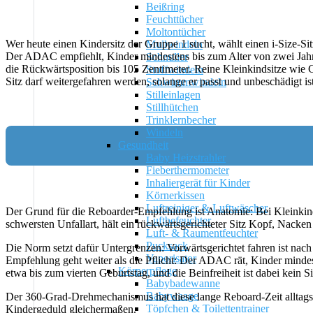
Beißring
Feuchttücher
Moltontücher
Wer heute einen Kindersitz der Gruppe 1 sucht, wählt einen i-Size-Si
Mullwindeln
Der ADAC empfiehlt, Kinder mindestens bis zum Alter von zwei Jahren
Schnuller
die Rückwärtsposition bis 105 Zentimeter. Reine Kleinkindsitze wie
Stoffwindeln
Sitz darf weitergefahren werden, solange er passt und unbeschädigt i
Schwimmwindeln
Stilleinlagen
Stillhütchen
Trinklernbecher
Windeln
Gesundheit
Baby Heizstrahler
Fieberthermometer
Inhaliergerät für Kinder
Körnerkissen
Luftreiniger & Luftwäscher
Der Grund für die Reboarder-Empfehlung ist Anatomie: Bei Kleinkind
Luftbefeuchter
schwersten Unfallart, hält ein rückwärtsgerichteter Sitz Kopf, Nacken
Luft- & Raumentfeuchter
Pucksack
Die Norm setzt dafür Untergrenzen: Vorwärtsgerichtet fahren ist nac
Vaporisator
Empfehlung geht weiter als die Pflicht: Der ADAC rät, Kinder mindest
Körperpflege
etwa bis zum vierten Geburtstag, und die Beinfreiheit ist dabei kein
Babybadewanne
Babywaage
Der 360-Grad-Drehmechanismus hat diese lange Reboard-Zeit alltagst
Töpfchen & Toilettentrainer
Kindergeduld gleichermaßen.