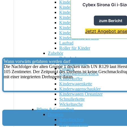
Kinderfahrrad
Cybex Sirona Gi i-Siz
Kinderfahrrad 12 Zoll
Kinderfahrrad 14 Zoll
Kinderfahrrad 16 Zoll
zum Bericht
Kinderfahrrad 18 Zoll
Kinderfahrrad 20 Zoll
Jetzt Angebot anse
Kinderfahrrad 24 Zoll
Kinderfahrrad 26 Zoll
Laufrad
Roller für Kinder
Zubehör
Babydecke
Wann vorwärts gefahren werden darf
Einschlagdecke
Die Nachfolger der alten Gruppe 1 decken nach UN R129 laut Herste
Fußsack
105 Zentimeter. Der Zeitpunkt des Drehens ist keine Geschmacksfrage
Kindergartenrucksack
mit einer integrierten Drehsperre daran.
Kinderkoffer
Kinderwagenkette
Kinderwagenschaukler
Kinderwagen Organizer
Schnullerkette
Wickeltasche
Pflege & Gesundheit
Drogerie
Babyflaschen
Babyzahnbürste