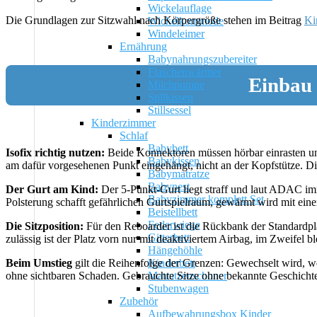
Wickelauflage
Die Grundlagen zur Sitzwahl nach Körpergröße stehen im Beitrag
Ki
Wickelkommode
Windeleimer
Ernährung
Babynahrungszubereiter
Flaschenwärmer
Einbau 
Milchpumpe
Stillkissen
Stillsessel
Kinderzimmer
Schlaf
Babybett
Isofix richtig nutzen:
Beide Konnektoren müssen hörbar einrasten und
Babykissen
am dafür vorgesehenen Punkt eingehängt, nicht an der Kopfstütze. Die 
Babymatratze
Babynest
Der Gurt am Kind:
Der 5-Punkt-Gurt liegt straff und laut ADAC im
Babyzimmer komplett Set
Polsterung schafft gefährlichen Gurtspielraum, gewärmt wird mit ei
Beistellbett
Federwiege
Die Sitzposition:
Für den Reboarder ist die Rückbank der Standardplat
Gitterbett
zulässig ist der Platz vorn nur mit deaktiviertem Airbag, im Zweifel bl
Hängehöhle
Kinderbett
Beim Umstieg
gilt die Reihenfolge der Grenzen: Gewechselt wird, we
Matratzenschoner
ohne sichtbaren Schaden. Gebrauchte Sitze ohne bekannte Geschichte
Stubenwagen
Zubehör
Aufbewahrungsbox Kinder