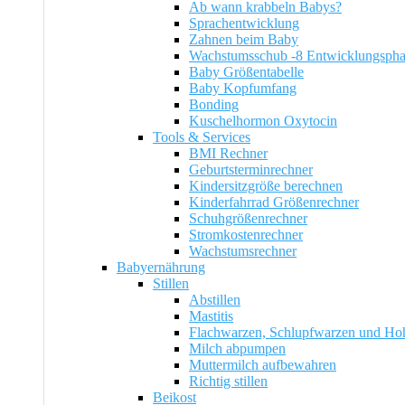
Ab wann krabbeln Babys?
Sprachentwicklung
Zahnen beim Baby
Wachstumsschub -8 Entwicklungsph
Baby Größentabelle
Baby Kopfumfang
Bonding
Kuschelhormon Oxytocin
Tools & Services
BMI Rechner
Geburtsterminrechner
Kindersitzgröße berechnen
Kinderfahrrad Größenrechner
Schuhgrößenrechner
Stromkostenrechner
Wachstumsrechner
Babyernährung
Stillen
Abstillen
Mastitis
Flachwarzen, Schlupfwarzen und Ho
Milch abpumpen
Muttermilch aufbewahren
Richtig stillen
Beikost