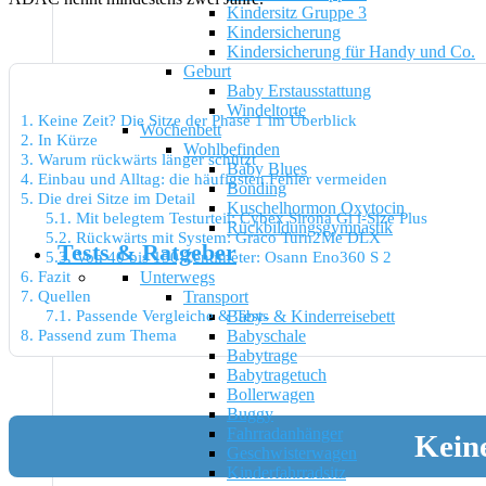
Kindersitz Gruppe 3
Kindersicherung
Kindersicherung für Handy und Co.
Geburt
Baby Erstausstattung
Windeltorte
1.
Keine Zeit? Die Sitze der Phase 1 im Überblick
Wochenbett
2.
In Kürze
Wohlbefinden
3.
Warum rückwärts länger schützt
Baby Blues
4.
Einbau und Alltag: die häufigsten Fehler vermeiden
Bonding
5.
Die drei Sitze im Detail
Kuschelhormon Oxytocin
5.1.
Mit belegtem Testurteil: Cybex Sirona Gi i-Size Plus
Rückbildungsgymnastik
5.2.
Rückwärts mit System: Graco Turn2Me DLX
Tests & Ratgeber
5.3.
Von 40 bis 150 Zentimeter: Osann Eno360 S 2
6.
Fazit
Unterwegs
7.
Quellen
Transport
7.1.
Passende Vergleiche & Tests
Baby- & Kinderreisebett
8.
Passend zum Thema
Babyschale
Babytrage
Babytragetuch
Bollerwagen
Buggy
Fahrradanhänger
Keine
Geschwisterwagen
Kinderfahrradsitz