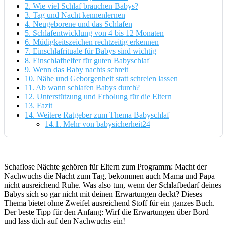
2.
Wie viel Schlaf brauchen Babys?
3.
Tag und Nacht kennenlernen
4.
Neugeborene und das Schlafen
5.
Schlafentwicklung von 4 bis 12 Monaten
6.
Müdigkeitszeichen rechtzeitig erkennen
7.
Einschlafrituale für Babys sind wichtig
8.
Einschlafhelfer für guten Babyschlaf
9.
Wenn das Baby nachts schreit
10.
Nähe und Geborgenheit statt schreien lassen
11.
Ab wann schlafen Babys durch?
12.
Unterstützung und Erholung für die Eltern
13.
Fazit
14.
Weitere Ratgeber zum Thema Babyschlaf
14.1.
Mehr von babysicherheit24
Schaflose Nächte gehören für Eltern zum Programm: Macht der
Nachwuchs die Nacht zum Tag, bekommen auch Mama und Papa
nicht ausreichend Ruhe. Was also tun, wenn der Schlafbedarf deines
Babys sich so gar nicht mit deinen Erwartungen deckt? Dieses
Thema bietet ohne Zweifel ausreichend Stoff für ein ganzes Buch.
Der beste Tipp für den Anfang: Wirf die Erwartungen über Bord
und lass dich auf den Nachwuchs ein!