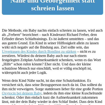
Nähe und Geborgenheit statt
schreien lassen
Die Methode, ein Baby nachts einfach schreien zu lassen, wird auch
als „Ferbern“ bezeichnet – nach Kinderarzt Richard Ferber, dem
Erfinder dieses Schlaftrainings. Es ist äußerst umstritten – und das
aus gutem Grund. Ein Kind in seiner Hilflosigkeit allein zu lassen
wirkt sich negativ auf die Bindung aus. Ziel sollte sein, das
Urvertrauen des Kindes durch Bonding zu stärken
– nicht es zu
zerstören. Würdest du deinem Baby auch nur nach einem
festgelegten Zeitplan Aufmerksamkeit schenken, wenn es das Wort
„Hilfe“ schon rufen könnte? Eher nicht. Und dass der kleine
schutzlose Mensch nur einschläft, weil er völlig erschöpft ist,
widerspricht auch jeder Logik.
Wenn dein Kind Nähe sucht, ist das eine Schutzfunktion. Es
versichert sich, dass seine Bezugsperson noch da ist. Das solltest du
ihm nicht verweigern. Sorge stattdessen lieber für eine große Portion
Oxytocin bei deinem Baby
, indem du ihm eine kleine Kuschelrunde
schenkst. Oder ihm einfach kurz die Aufmerksamkeit zukommen
lässt, mit der dein Baby wieder in den Schlaf findet. Dass dein Kind