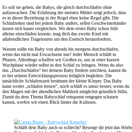
Es soll sie geben, die Babys, die gleich durchschlafen ohne
aufzuwachen. Die Erfahrung der meisten Mütter zeigt jedoch, dass
es in dieser Beziehung in der Regel eben keine Regel gibt. Die
Schlafzeiten sind bei jedem Baby anders, selbst Geschwisterkinder
lassen sich kaum vergleichen. Wo dein erstes Baby schon früh
alleine einschlafen konnte, mag dich das zweite Kind mit
allabendlichen Tragetouren um den Esstisch herausfordern.
Warum sollte ein Baby von abends bis morgens durchschlafen,
wenn das nicht mal Erwachsene tun? Jeder Mensch schläft in
Phasen. Allerdings schaffen wir Großen es, uns in einer kurzen
Wachphase wieder selbst in den Schlaf zu bringen. Wenn du also
das „Durchschlafen“ bei deinem Baby fördern möchtest, kannst du
es bei seinem Entwicklungsprozess lediglich begleiten. Die
tatsächliche Schlafenszeit bestimmt der kleine Körper. Das Baby
kann weder „schlafen lernen“, noch schläft es umso besser, wenn du
den Magen mit der abendlichen Mahlzeit möglichst gründlich füllst.
Damit du dem Thema Babyschlaf entspannt entgegen schauen
kannst, werfen wir einen Blick hinter die Kulissen.
Schläft dein Baby auch so schlecht? Besorge dir jetzt das Hö