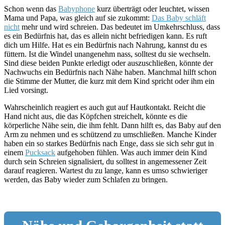
Schon wenn das
Babyphone
kurz überträgt oder leuchtet, wissen
Mama und Papa, was gleich auf sie zukommt:
Das Baby schläft
nicht
mehr und wird schreien. Das bedeutet im Umkehrschluss, dass
es ein Bedürfnis hat, das es allein nicht befriedigen kann. Es ruft
dich um Hilfe. Hat es ein Bedürfnis nach Nahrung, kannst du es
füttern. Ist die Windel unangenehm nass, solltest du sie wechseln.
Sind diese beiden Punkte erledigt oder auszuschließen, könnte der
Nachwuchs ein Bedürfnis nach Nähe haben. Manchmal hilft schon
die Stimme der Mutter, die kurz mit dem Kind spricht oder ihm ein
Lied vorsingt.
Wahrscheinlich reagiert es auch gut auf Hautkontakt. Reicht die
Hand nicht aus, die das Köpfchen streichelt, könnte es die
körperliche Nähe sein, die ihm fehlt. Dann hilft es, das Baby auf den
Arm zu nehmen und es schützend zu umschließen. Manche Kinder
haben ein so starkes Bedürfnis nach Enge, dass sie sich sehr gut in
einem
Pucksack
aufgehoben fühlen. Was auch immer dein Kind
durch sein Schreien signalisiert, du solltest in angemessener Zeit
darauf reagieren. Wartest du zu lange, kann es umso schwieriger
werden, das Baby wieder zum Schlafen zu bringen.