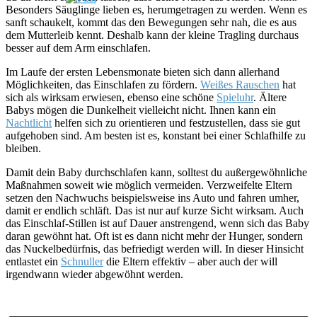
Besonders Säuglinge lieben es, herumgetragen zu werden. Wenn es
sanft schaukelt, kommt das den Bewegungen sehr nah, die es aus
dem Mutterleib kennt. Deshalb kann der kleine Tragling durchaus
besser auf dem Arm einschlafen.
Im Laufe der ersten Lebensmonate bieten sich dann allerhand
Möglichkeiten, das Einschlafen zu fördern.
Weißes Rauschen
hat
sich als wirksam erwiesen, ebenso eine schöne
Spieluhr
. Ältere
Babys mögen die Dunkelheit vielleicht nicht. Ihnen kann ein
Nachtlicht
helfen sich zu orientieren und festzustellen, dass sie gut
aufgehoben sind. Am besten ist es, konstant bei einer Schlafhilfe zu
bleiben.
Damit dein Baby durchschlafen kann, solltest du außergewöhnliche
Maßnahmen soweit wie möglich vermeiden. Verzweifelte Eltern
setzen den Nachwuchs beispielsweise ins Auto und fahren umher,
damit er endlich schläft. Das ist nur auf kurze Sicht wirksam. Auch
das Einschlaf-Stillen ist auf Dauer anstrengend, wenn sich das Baby
daran gewöhnt hat. Oft ist es dann nicht mehr der Hunger, sondern
das Nuckelbedürfnis, das befriedigt werden will. In dieser Hinsicht
entlastet ein
Schnuller
die Eltern effektiv – aber auch der will
irgendwann wieder abgewöhnt werden.