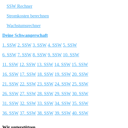
SSW Rechner
Stromkosten berechnen
Wachstumsrechner
Deine Schwangerschaft
1. SSW
2. SSW
3. SSW
4. SSW
5. SSW
6. SSW
7. SSW
8. SSW
9. SSW
10. SSW
11. SSW
12. SSW
13. SSW
14. SSW
15. SSW
16. SSW
17. SSW
18. SSW
19. SSW
20. SSW
21. SSW
22. SSW
23. SSW
24. SSW
25. SSW
26. SSW
27. SSW
28. SSW
29. SSW
30. SSW
31. SSW
32. SSW
33. SSW
34. SSW
35. SSW
36. SSW
37. SSW
38. SSW
39. SSW
40. SSW
Wir unterstützen