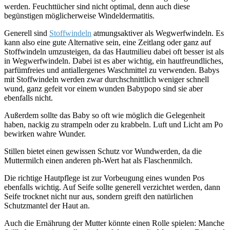
werden. Feuchttücher sind nicht optimal, denn auch diese
begünstigen möglicherweise Windeldermatitis.
Generell sind
Stoffwindeln
atmungsaktiver als Wegwerfwindeln. Es
kann also eine gute Alternative sein, eine Zeitlang oder ganz auf
Stoffwindeln umzusteigen, da das Hautmilieu dabei oft besser ist als
in Wegwerfwindeln. Dabei ist es aber wichtig, ein hautfreundliches,
parfümfreies und antiallergenes Waschmittel zu verwenden. Babys
mit Stoffwindeln werden zwar durchschnittlich weniger schnell
wund, ganz gefeit vor einem wunden Babypopo sind sie aber
ebenfalls nicht.
Außerdem sollte das Baby so oft wie möglich die Gelegenheit
haben, nackig zu strampeln oder zu krabbeln. Luft und Licht am Po
bewirken wahre Wunder.
Stillen bietet einen gewissen Schutz vor Wundwerden, da die
Muttermilch einen anderen ph-Wert hat als Flaschenmilch.
Die richtige Hautpflege ist zur Vorbeugung eines wunden Pos
ebenfalls wichtig. Auf Seife sollte generell verzichtet werden, dann
Seife trocknet nicht nur aus, sondern greift den natürlichen
Schutzmantel der Haut an.
Auch die Ernährung der Mutter könnte einen Rolle spielen: Manche