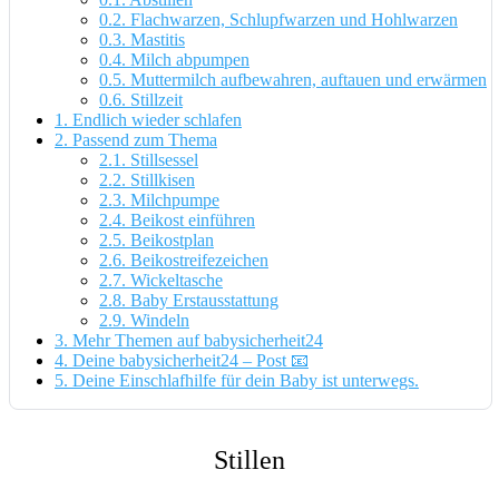
0.2.
Flachwarzen, Schlupfwarzen und Hohlwarzen
0.3.
Mastitis
0.4.
Milch abpumpen
0.5.
Muttermilch aufbewahren, auftauen und erwärmen
0.6.
Stillzeit
1.
Endlich wieder schlafen
2.
Passend zum Thema
2.1.
Stillsessel
2.2.
Stillkisen
2.3.
Milchpumpe
2.4.
Beikost einführen
2.5.
Beikostplan
2.6.
Beikostreifezeichen
2.7.
Wickeltasche
2.8.
Baby Erstausstattung
2.9.
Windeln
3.
Mehr Themen auf babysicherheit24
4.
Deine babysicherheit24 – Post 📧
5.
Deine Einschlafhilfe für dein Baby ist unterwegs.
Stillen