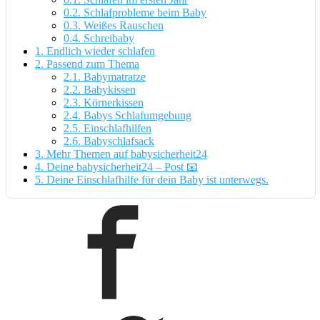
0.2.
Schlafprobleme beim Baby
0.3.
Weißes Rauschen
0.4.
Schreibaby
1.
Endlich wieder schlafen
2.
Passend zum Thema
2.1.
Babymatratze
2.2.
Babykissen
2.3.
Körnerkissen
2.4.
Babys Schlafumgebung
2.5.
Einschlafhilfen
2.6.
Babyschlafsack
3.
Mehr Themen auf babysicherheit24
4.
Deine babysicherheit24 – Post 📧
5.
Deine Einschlafhilfe für dein Baby ist unterwegs.