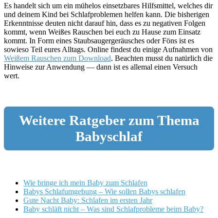
Es handelt sich um ein mühelos einsetzbares Hilfsmittel, welches dir
und deinem Kind bei Schlafproblemen helfen kann. Die bisherigen
Erkenntnisse deuten nicht darauf hin, dass es zu negativen Folgen
kommt, wenn Weißes Rauschen bei euch zu Hause zum Einsatz
kommt. In Form eines Staubsaugergeräusches oder Föns ist es
sowieso Teil eures Alltags. Online findest du einige Aufnahmen von
Weißem Rauschen zum Download
. Beachten musst du natürlich die
Hinweise zur Anwendung — dann ist es allemal einen Versuch
wert.
Weitere Ratgeber zum Thema
Babyschlaf
Wie bringe ich mein Baby zum Schlafen
Babys Schlafumgebung – Wie sollen Babys schlafen
Gute Nacht Baby: Schlafen im ersten Jahr
Baby schläft nicht – Was sind Schlafprobleme beim Baby?