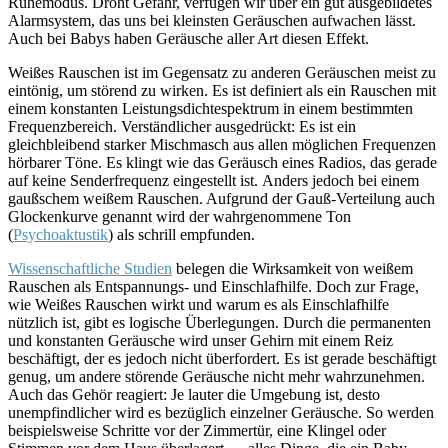
Ruhemodus. Droht Gefahr, verfügen wir über ein gut ausgebildetes
Alarmsystem, das uns bei kleinsten Geräuschen aufwachen lässt.
Auch bei Babys haben Geräusche aller Art diesen Effekt.
Weißes Rauschen ist im Gegensatz zu anderen Geräuschen meist zu
eintönig, um störend zu wirken. Es ist definiert als ein Rauschen mit
einem konstanten Leistungsdichtespektrum in einem bestimmten
Frequenzbereich. Verständlicher ausgedrückt: Es ist ein
gleichbleibend starker Mischmasch aus allen möglichen Frequenzen
hörbarer Töne. Es klingt wie das Geräusch eines Radios, das gerade
auf keine Senderfrequenz eingestellt ist. Anders jedoch bei einem
gaußschem weißem Rauschen. Aufgrund der Gauß-Verteilung auch
Glockenkurve genannt wird der wahrgenommene Ton
(
Psychoaktustik
) als schrill empfunden.
Wissenschaftliche Studien
belegen die Wirksamkeit von weißem
Rauschen als Entspannungs- und Einschlafhilfe. Doch zur Frage,
wie Weißes Rauschen wirkt und warum es als Einschlafhilfe
nützlich ist, gibt es logische Überlegungen. Durch die permanenten
und konstanten Geräusche wird unser Gehirn mit einem Reiz
beschäftigt, der es jedoch nicht überfordert. Es ist gerade beschäftigt
genug, um andere störende Geräusche nicht mehr wahrzunehmen.
Auch das Gehör reagiert: Je lauter die Umgebung ist, desto
unempfindlicher wird es bezüglich einzelner Geräusche. So werden
beispielsweise Schritte vor der Zimmertür, eine Klingel oder