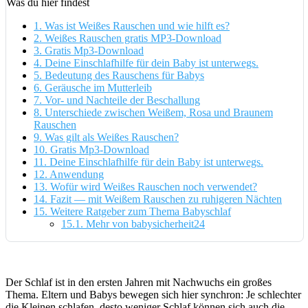
Was du hier findest
1.
Was ist Weißes Rauschen und wie hilft es?
2.
Weißes Rauschen gratis MP3-Download
3.
Gratis Mp3-Download
4.
Deine Einschlafhilfe für dein Baby ist unterwegs.
5.
Bedeutung des Rauschens für Babys
6.
Geräusche im Mutterleib
7.
Vor- und Nachteile der Beschallung
8.
Unterschiede zwischen Weißem, Rosa und Braunem
Rauschen
9.
Was gilt als Weißes Rauschen?
10.
Gratis Mp3-Download
11.
Deine Einschlafhilfe für dein Baby ist unterwegs.
12.
Anwendung
13.
Wofür wird Weißes Rauschen noch verwendet?
14.
Fazit — mit Weißem Rauschen zu ruhigeren Nächten
15.
Weitere Ratgeber zum Thema Babyschlaf
15.1.
Mehr von babysicherheit24
Der Schlaf ist in den ersten Jahren mit Nachwuchs ein großes
Thema. Eltern und Babys bewegen sich hier synchron: Je schlechter
die Kleinen schlafen, desto weniger Schlaf können sich auch die