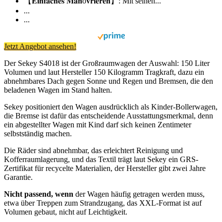
【𝐄𝐢𝐧𝐟𝐚𝐜𝐡𝐞𝐬 𝐌𝐚𝐧ö𝐯𝐫𝐢𝐞𝐫𝐞𝐧】: Mit seinen...
...
...
Jetzt Angebot ansehen!
Der Sekey S4018 ist der Großraumwagen der Auswahl: 150 Liter
Volumen und laut Hersteller 150 Kilogramm Tragkraft, dazu ein
abnehmbares Dach gegen Sonne und Regen und Bremsen, die den
beladenen Wagen im Stand halten.
Sekey positioniert den Wagen ausdrücklich als Kinder-Bollerwagen,
die Bremse ist dafür das entscheidende Ausstattungsmerkmal, denn
ein abgestellter Wagen mit Kind darf sich keinen Zentimeter
selbstständig machen.
Die Räder sind abnehmbar, das erleichtert Reinigung und
Kofferraumlagerung, und das Textil trägt laut Sekey ein GRS-
Zertifikat für recycelte Materialien, der Hersteller gibt zwei Jahre
Garantie.
Nicht passend, wenn
der Wagen häufig getragen werden muss,
etwa über Treppen zum Strandzugang, das XXL-Format ist auf
Volumen gebaut, nicht auf Leichtigkeit.