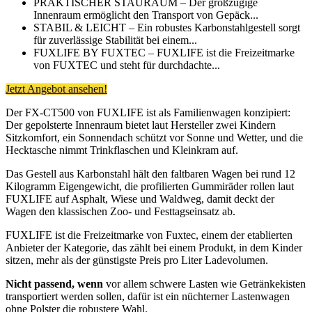
PRAKTISCHER STAURAUM – Der großzügige
Innenraum ermöglicht den Transport von Gepäck...
STABIL & LEICHT – Ein robustes Karbonstahlgestell sorgt
für zuverlässige Stabilität bei einem...
FUXLIFE BY FUXTEC – FUXLIFE ist die Freizeitmarke
von FUXTEC und steht für durchdachte...
Jetzt Angebot ansehen!
Der FX-CT500 von FUXLIFE ist als Familienwagen konzipiert:
Der gepolsterte Innenraum bietet laut Hersteller zwei Kindern
Sitzkomfort, ein Sonnendach schützt vor Sonne und Wetter, und die
Hecktasche nimmt Trinkflaschen und Kleinkram auf.
Das Gestell aus Karbonstahl hält den faltbaren Wagen bei rund 12
Kilogramm Eigengewicht, die profilierten Gummiräder rollen laut
FUXLIFE auf Asphalt, Wiese und Waldweg, damit deckt der
Wagen den klassischen Zoo- und Festtagseinsatz ab.
FUXLIFE ist die Freizeitmarke von Fuxtec, einem der etablierten
Anbieter der Kategorie, das zählt bei einem Produkt, in dem Kinder
sitzen, mehr als der günstigste Preis pro Liter Ladevolumen.
Nicht passend, wenn
vor allem schwere Lasten wie Getränkekisten
transportiert werden sollen, dafür ist ein nüchterner Lastenwagen
ohne Polster die robustere Wahl.