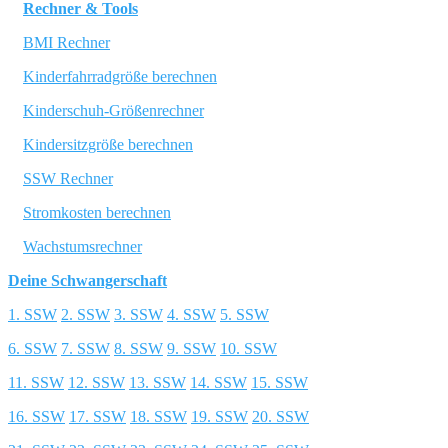
Rechner & Tools
BMI Rechner
Kinderfahrradgröße berechnen
Kinderschuh-Größenrechner
Kindersitzgröße berechnen
SSW Rechner
Stromkosten berechnen
Wachstumsrechner
Deine Schwangerschaft
1. SSW
2. SSW
3. SSW
4. SSW
5. SSW
6. SSW
7. SSW
8. SSW
9. SSW
10. SSW
11. SSW
12. SSW
13. SSW
14. SSW
15. SSW
16. SSW
17. SSW
18. SSW
19. SSW
20. SSW