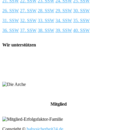
21. SSW
22. SSW
23. SSW
24. SSW
25. SSW
26. SSW
27. SSW
28. SSW
29. SSW
30. SSW
31. SSW
32. SSW
33. SSW
34. SSW
35. SSW
36. SSW
37. SSW
38. SSW
39. SSW
40. SSW
Wir unterstützen
Mitglied
Copyright ©
babysicherheit24.de