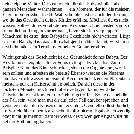
deine eigene Mutter. Diesmal werdet ihr das Baby nämlich als
ganzen Menschen wahrnehmen — ein Moment, der für die meisten
Eltern unvergesslich bleibt. Wahrscheinlich ist es auch der Termin,
wo du das Geschlecht deines Kindes erfährst. Möchtest du es nicht
wissen, solltest du es vorab deinem Arzt sagen. Die meisten sind so
freundlich und fragen vorher nach, bevor sie sich verplappern.
Manchmal ist es so, dass Babys ihr Geschlecht nicht verraten. Liegt
es so im Bauch, dass das Ultraschallgerät nichts erkennt, wirst du es
erst beim nächsten Termin oder bei der Geburt erfahren.
Wichtiger als das Geschlecht ist die Gesundheit deines Babys. Der
Arzt kann sehen, ob sich der Fötus richtig entwickelt hat. Zum
Beispiel: Kann das Kind schlucken, sitzen die Organe dort, wo sie
sein sollten und arbeiten sie bereits? Ebenso werden die Plazenta
und das Fruchtwasser untersucht. Bei einer tiefsitzenden Plazenta ist
meistens nur ein Kaiserschnitt möglich. Da sich diese in den
nächsten Monaten noch nach oben verlagern kann, wird die
Entscheidung erst kurz vor der Geburt getroffen. Sollte das bei dir
der Fall sein, wird man mit dir auf jeden Fall darüber sprechen und
genaueres über den Kaiserschnitt erzählen. Generell solltest du dich
im Vorfeld über einen Kaiserschnitt informieren. Egal ob notwendig
oder nicht, je mehr du darüber weißt, desto weniger Angst wirst du
bei der Entbindung haben.