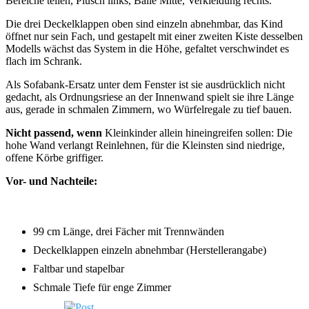
Bereiche teilen, Plüsch links, Bälle Mitte, Verkleidung rechts.
Die drei Deckelklappen oben sind einzeln abnehmbar, das Kind
öffnet nur sein Fach, und gestapelt mit einer zweiten Kiste desselben
Modells wächst das System in die Höhe, gefaltet verschwindet es
flach im Schrank.
Als Sofabank-Ersatz unter dem Fenster ist sie ausdrücklich nicht
gedacht, als Ordnungsriese an der Innenwand spielt sie ihre Länge
aus, gerade in schmalen Zimmern, wo Würfelregale zu tief bauen.
Nicht passend, wenn
Kleinkinder allein hineingreifen sollen: Die
hohe Wand verlangt Reinlehnen, für die Kleinsten sind niedrige,
offene Körbe griffiger.
Vor- und Nachteile:
99 cm Länge, drei Fächer mit Trennwänden
Deckelklappen einzeln abnehmbar (Herstellerangabe)
Faltbar und stapelbar
Schmale Tiefe für enge Zimmer