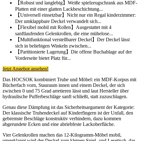
【Robust und langlebig】Weiße spielzeugschrank aus MDF-
Platten mit einer glatten Lackbeschichtung...
【Universell einsetzbar】Nicht nur ein Regal kinderzimmer:
Der umklappbare Deckel verwandelt sich...
【Flexibel mobil mit Rollen】Ausgestattet mit 4
sanftlaufenden Gelenkrollen, die eine mühelose...
【Multifunktional verstellbarer Deckel】Der Deckel lässt
sich in beliebigen Winkeln zwischen...
【Partitionierte Lagerung】Die offene Buchablage auf der
Vorderseite bietet Platz für...
Jetzt Angebot ansehen!
Das HOCSOK kombiniert Truhe und Möbel: ein MDF-Korpus mit
Bücherfach vorn, Stauraum innen und einem Deckel, der sich
zwischen 0 und 75 Grad arretieren lässt und laut Hersteller über
hydraulische Pufferbeschläge sanft schließt, statt zuzuschlagen.
Genau diese Dämpfung ist das Sicherheitsargument der Kategorie:
Der klassische Truhendeckel auf Kinderfingern ist der Unfall, den
gebremste Beschläge konstruktiv verhindern, dazu kommen
abgerundete Ecken und eine abriebfeste Lackoberfläche.
Vier Gelenkrollen machen das 12-Kilogramm-Möbel mobil,
umgeklappt wird der Deckel zum kleinen Spiel- und Lesetisch, das