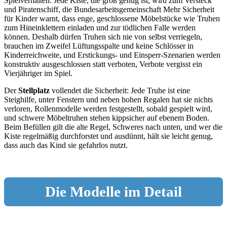
Spielverhalten: Jede Kiste, die groß genug ist, wird zum Versteck
und Piratenschiff, die Bundesarbeitsgemeinschaft Mehr Sicherheit
für Kinder warnt, dass enge, geschlossene Möbelstücke wie Truhen
zum Hineinklettern einladen und zur tödlichen Falle werden
können. Deshalb dürfen Truhen sich nie von selbst verriegeln,
brauchen im Zweifel Lüftungsspalte und keine Schlösser in
Kinderreichweite, und Erstickungs- und Einsperr-Szenarien werden
konstruktiv ausgeschlossen statt verboten, Verbote vergisst ein
Vierjähriger im Spiel.
Der
Stellplatz
vollendet die Sicherheit: Jede Truhe ist eine
Steighilfe, unter Fenstern und neben hohen Regalen hat sie nichts
verloren, Rollenmodelle werden festgestellt, sobald gespielt wird,
und schwere Möbeltruhen stehen kippsicher auf ebenem Boden.
Beim Befüllen gilt die alte Regel, Schweres nach unten, und wer die
Kiste regelmäßig durchforstet und ausdünnt, hält sie leicht genug,
dass auch das Kind sie gefahrlos nutzt.
Die Modelle im Detail