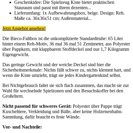
Geschenkidee: Die Spielzeug Kiste bietet praktischen
Stauraum und passt mit ihrem dezenten...
Lieferumfang: 1x Aufbewahrungsbox, beige. Design: Reh.
Maße ca. 36x36x51 cm; Außenmaterial...
Jetzt Angebot ansehen!
Die Bieco-Faltbox ist die unkomplizierte Standardtruhe: 65 Liter
hinter einem Reh-Motiv, 36 mal 36 mal 51 Zentimeter, aus Polyester
über Pappkern, mit klappbarem Stoffdeckel und nur 1,7 Kilogramm
Eigengewicht.
Das geringe Gewicht und der weiche Deckel sind hier die
Sicherheitsmerkmale: Nichts fällt schwer zu, nichts klemmt hart, und
wenn die Kiste umzieht, trägt sie jedes Kindergartenkind selbst.
Bei Nichtgebrauch faltet sie sich flach zusammen, das macht sie zur
Wahl für wechselnde Spielzonen und den Besuchskoffer bei den
Großeltern.
Nicht passend für schweres Gerät:
Polyester über Pappe trägt
Kuscheltiere, Verkleidung und Bälle, aber keine Holzeisenbahn-
Sammlung, dafür braucht es feste Wände.
Vor- und Nachteile: