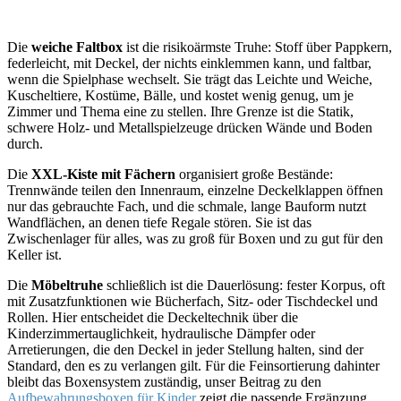
Die
weiche Faltbox
ist die risikoärmste Truhe: Stoff über Pappkern,
federleicht, mit Deckel, der nichts einklemmen kann, und faltbar,
wenn die Spielphase wechselt. Sie trägt das Leichte und Weiche,
Kuscheltiere, Kostüme, Bälle, und kostet wenig genug, um je
Zimmer und Thema eine zu stellen. Ihre Grenze ist die Statik,
schwere Holz- und Metallspielzeuge drücken Wände und Boden
durch.
Die
XXL-Kiste mit Fächern
organisiert große Bestände:
Trennwände teilen den Innenraum, einzelne Deckelklappen öffnen
nur das gebrauchte Fach, und die schmale, lange Bauform nutzt
Wandflächen, an denen tiefe Regale stören. Sie ist das
Zwischenlager für alles, was zu groß für Boxen und zu gut für den
Keller ist.
Die
Möbeltruhe
schließlich ist die Dauerlösung: fester Korpus, oft
mit Zusatzfunktionen wie Bücherfach, Sitz- oder Tischdeckel und
Rollen. Hier entscheidet die Deckeltechnik über die
Kinderzimmertauglichkeit, hydraulische Dämpfer oder
Arretierungen, die den Deckel in jeder Stellung halten, sind der
Standard, den es zu verlangen gilt. Für die Feinsortierung dahinter
bleibt das Boxensystem zuständig, unser Beitrag zu den
Aufbewahrungsboxen für Kinder
zeigt die passende Ergänzung.