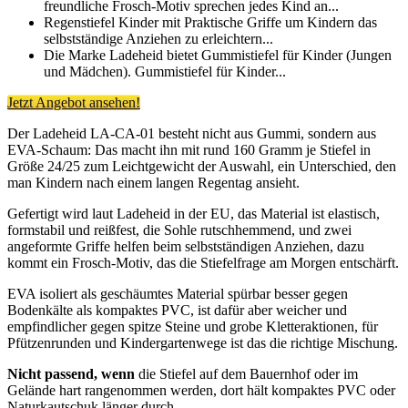
freundliche Frosch-Motiv sprechen jedes Kind an...
Regenstiefel Kinder mit Praktische Griffe um Kindern das
selbstständige Anziehen zu erleichtern...
Die Marke Ladeheid bietet Gummistiefel für Kinder (Jungen
und Mädchen). Gummistiefel für Kinder...
Jetzt Angebot ansehen!
Der Ladeheid LA-CA-01 besteht nicht aus Gummi, sondern aus
EVA-Schaum: Das macht ihn mit rund 160 Gramm je Stiefel in
Größe 24/25 zum Leichtgewicht der Auswahl, ein Unterschied, den
man Kindern nach einem langen Regentag ansieht.
Gefertigt wird laut Ladeheid in der EU, das Material ist elastisch,
formstabil und reißfest, die Sohle rutschhemmend, und zwei
angeformte Griffe helfen beim selbstständigen Anziehen, dazu
kommt ein Frosch-Motiv, das die Stiefelfrage am Morgen entschärft.
EVA isoliert als geschäumtes Material spürbar besser gegen
Bodenkälte als kompaktes PVC, ist dafür aber weicher und
empfindlicher gegen spitze Steine und grobe Kletteraktionen, für
Pfützenrunden und Kindergartenwege ist das die richtige Mischung.
Nicht passend, wenn
die Stiefel auf dem Bauernhof oder im
Gelände hart rangenommen werden, dort hält kompaktes PVC oder
Naturkautschuk länger durch.