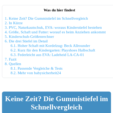
Was du hier findest
1.
Keine Zeit? Die Gummistiefel im Schnellvergleich
2.
In Kürze
3.
PVC, Naturkautschuk, EVA: woraus Kinderstiefel bestehen
4.
Größe, Schaft und Futter: worauf es beim Anziehen ankommt
5.
Kinderschuh-Größenrechner
6.
Die drei Stiefel im Detail
6.1.
Hoher Schaft mit Kordelzug: Beck Allrounder
6.2.
Kurz für den Kindergarten: Playshoes Halbschaft
6.3.
Federleicht aus EVA: Ladeheid LA-CA-01
7.
Fazit
8.
Quellen
8.1.
Passende Vergleiche & Tests
8.2.
Mehr von babysicherheit24
Keine Zeit? Die Gummistiefel im
Schnellvergleich