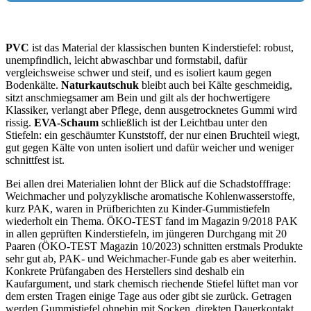
PVC
ist das Material der klassischen bunten Kinderstiefel: robust,
unempfindlich, leicht abwaschbar und formstabil, dafür
vergleichsweise schwer und steif, und es isoliert kaum gegen
Bodenkälte.
Naturkautschuk
bleibt auch bei Kälte geschmeidig,
sitzt anschmiegsamer am Bein und gilt als der hochwertigere
Klassiker, verlangt aber Pflege, denn ausgetrocknetes Gummi wird
rissig.
EVA-Schaum
schließlich ist der Leichtbau unter den
Stiefeln: ein geschäumter Kunststoff, der nur einen Bruchteil wiegt,
gut gegen Kälte von unten isoliert und dafür weicher und weniger
schnittfest ist.
Bei allen drei Materialien lohnt der Blick auf die Schadstofffrage:
Weichmacher und polyzyklische aromatische Kohlenwasserstoffe,
kurz PAK, waren in Prüfberichten zu Kinder-Gummistiefeln
wiederholt ein Thema. ÖKO-TEST fand im Magazin 9/2018 PAK
in allen geprüften Kinderstiefeln, im jüngeren Durchgang mit 20
Paaren (ÖKO-TEST Magazin 10/2023) schnitten erstmals Produkte
sehr gut ab, PAK- und Weichmacher-Funde gab es aber weiterhin.
Konkrete Prüfangaben des Herstellers sind deshalb ein
Kaufargument, und stark chemisch riechende Stiefel lüftet man vor
dem ersten Tragen einige Tage aus oder gibt sie zurück. Getragen
werden Gummistiefel ohnehin mit Socken, direkten Dauerkontakt