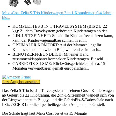
Maxi-Cosi Zelia S Trio Kinderwagen 3 in 1 Komplettset, 0-4 Jahre,
bis...
KOMPLETTES 3-IN-1-TRAVELSYSTEM (BIS ZU 22
kg): Zu dem Travelsystem gehört ein Kinderwagen ab der...
2-IN-1-SITZEINHEIT: Sobald Ihr Kind aufrecht sitzen kann,
kann der Kinderwagenaufbau schnell in ein...
OPTIMALER KOMFORT: Auf der Matratze liegt Ihr
Kleines so bequem wie im Bett, während es im nach...
BENUTZERFREUNDLICH: Mit einer Hand
zusammenklappbarer kompakter Kinderwagen. Einschl...
CABRIOFIX S I-SIZE: Rückwärtsgerichteter, bis ca. 15
Monaten verwendbarer, gemäß europäischen...
Jetzt Angebot ansehen!
Das Zelia S Trio ist das Travelsystem aus einem Guss: Kinderwagen
ab Geburt bis 22 Kilogramm, die 2-in-1-Sitzeinheit wandelt sich von
der Liegewanne zum Buggy, und die CabrioFix-S-Babyschale nach
i-Size/ECE R129 klickt per beiliegendem Adapter aufs Gestell.
Die Schale trägt laut Maxi-Cosi bis etwa 15 Monate