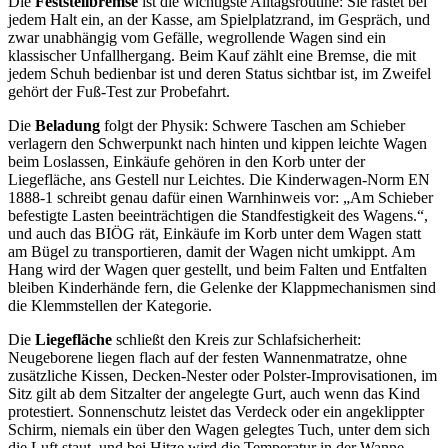
Die
Feststellbremse
ist die wichtigste Alltagsroutine: Sie rastet bei
jedem Halt ein, an der Kasse, am Spielplatzrand, im Gespräch, und
zwar unabhängig vom Gefälle, wegrollende Wagen sind ein
klassischer Unfallhergang. Beim Kauf zählt eine Bremse, die mit
jedem Schuh bedienbar ist und deren Status sichtbar ist, im Zweifel
gehört der Fuß-Test zur Probefahrt.
Die
Beladung
folgt der Physik: Schwere Taschen am Schieber
verlagern den Schwerpunkt nach hinten und kippen leichte Wagen
beim Loslassen, Einkäufe gehören in den Korb unter der
Liegefläche, ans Gestell nur Leichtes. Die Kinderwagen-Norm EN
1888-1 schreibt genau dafür einen Warnhinweis vor: „Am Schieber
befestigte Lasten beeinträchtigen die Standfestigkeit des Wagens.“,
und auch das BIÖG rät, Einkäufe im Korb unter dem Wagen statt
am Bügel zu transportieren, damit der Wagen nicht umkippt. Am
Hang wird der Wagen quer gestellt, und beim Falten und Entfalten
bleiben Kinderhände fern, die Gelenke der Klappmechanismen sind
die Klemmstellen der Kategorie.
Die
Liegefläche
schließt den Kreis zur Schlafsicherheit:
Neugeborene liegen flach auf der festen Wannenmatratze, ohne
zusätzliche Kissen, Decken-Nester oder Polster-Improvisationen, im
Sitz gilt ab dem Sitzalter der angelegte Gurt, auch wenn das Kind
protestiert. Sonnenschutz leistet das Verdeck oder ein angeklippter
Schirm, niemals ein über den Wagen gelegtes Tuch, unter dem sich
die Luft staut, und bei Hitze wird die Temperatur in der Wanne