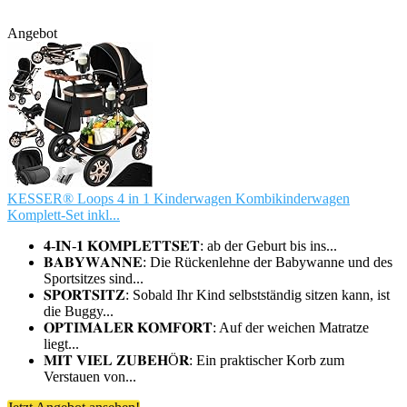
Angebot
KESSER® Loops 4 in 1 Kinderwagen Kombikinderwagen
Komplett-Set inkl...
𝟒-𝐈𝐍-𝟏 𝐊𝐎𝐌𝐏𝐋𝐄𝐓𝐓𝐒𝐄𝐓: ab der Geburt bis ins...
𝐁𝐀𝐁𝐘𝐖𝐀𝐍𝐍𝐄: Die Rückenlehne der Babywanne und des
Sportsitzes sind...
𝐒𝐏𝐎𝐑𝐓𝐒𝐈𝐓𝐙: Sobald Ihr Kind selbstständig sitzen kann, ist
die Buggy...
𝐎𝐏𝐓𝐈𝐌𝐀𝐋𝐄𝐑 𝐊𝐎𝐌𝐅𝐎𝐑𝐓: Auf der weichen Matratze
liegt...
𝐌𝐈𝐓 𝐕𝐈𝐄𝐋 𝐙𝐔𝐁𝐄𝐇Ö𝐑: Ein praktischer Korb zum
Verstauen von...