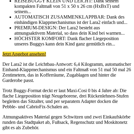
REISEBUGGY KLEIN UND LEICHT: Dank seinem
kompakten Faltmaß von 51 x 50 x 26 cm (HxBxT) und
seinem...
AUTOMATISCH ZUSAMMENKLAPPBAR: Dank des
einhändigen Klappmechanismus ist der Lara2 einfach und...
PREMIUM-DESIGN: Der Lara2 besteht aus
atmungsaktivem Material, so dass dein Kind bei warmen...
HÖCHSTER KOMFORT: Dank flacher Liegeposition
unseres Buggys kann dein Kind ganz gemütlich ein...
Jetzt Angebot ansehen!
Der Lara2 ist die Leichtbau-Antwort: 6,4 Kilogramm, automatischer
Einhand-Klappmechanismus und ein Faltmaß von 51 mal 50 mal 26
Zentimetern, das in Kofferräume, Zugablagen und hinter die
Garderobe passt.
Trotz Buggy-Format deckt er laut Maxi-Cosi 0 bis 4 Jahre ab: Die
flache Liegeposition trägt Neugeborene, drei Rückenlehnen-Stufen
begleiten das Sitzalter, und per separatem Adapter docken die
Pebble- und CabrioFix-Schalen an.
Atmungsaktives Material gegen Schwitzen und zwei Einkaufskörbe
runden das Stadtpaket ab, Fußsack, Regenschutz und Moskitonetz
gibt es als Zubehör.