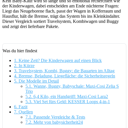
Kein Baby-Kauf wird so lange und so emotional recherchiert wie
der Kinderwagen, dabei entscheiden am Ende nüchterne Fragen:
Liegt das Neugeborene flach, passt der Wagen in Kofferraum und
Hausflur, hält die Bremse, trägt das System bis ins Kleinkindalter.
Dieser Vergleich sortiert Travelsystem, Kombiwagen und Buggy
und zeigt drei lieferbare Pakete.
Was du hier findest
1.
Keine Zeit? Die Kinderwagen auf einen Blick
2.
In Kürze
3.
Travelsystem, Kombi, Buggy: die Bauarten im Alltag
4.
Bremse, Beladung, Liegefläche: die Sicherheitsregeln
5.
Die Modelle im Detail
5.1.
Wanne, Buggy, Babyschale: Maxi-Cosi Zelia S
Trio
5.2.
6,4 Kilo, ein Handgriff: Maxi-Cosi Lara2
5.3.
Viel Set fürs Geld: KESSER Loops 4-in-1
6.
Fazit
7.
Quellen
7.1.
Passende Vergleiche & Tests
7.2.
Mehr von babysicherheit24