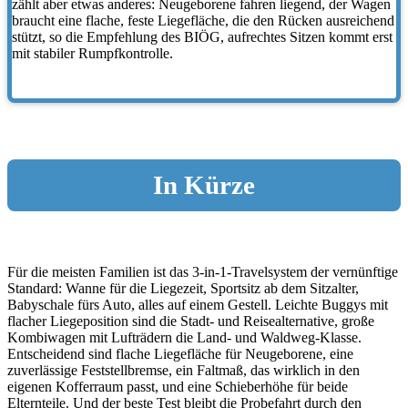
zählt aber etwas anderes: Neugeborene fahren liegend, der Wagen
braucht eine flache, feste Liegefläche, die den Rücken ausreichend
stützt, so die Empfehlung des BIÖG, aufrechtes Sitzen kommt erst
mit stabiler Rumpfkontrolle.
In Kürze
Für die meisten Familien ist das 3-in-1-Travelsystem der vernünftige
Standard: Wanne für die Liegezeit, Sportsitz ab dem Sitzalter,
Babyschale fürs Auto, alles auf einem Gestell. Leichte Buggys mit
flacher Liegeposition sind die Stadt- und Reisealternative, große
Kombiwagen mit Lufträdern die Land- und Waldweg-Klasse.
Entscheidend sind flache Liegefläche für Neugeborene, eine
zuverlässige Feststellbremse, ein Faltmaß, das wirklich in den
eigenen Kofferraum passt, und eine Schieberhöhe für beide
Elternteile. Und der beste Test bleibt die Probefahrt durch den