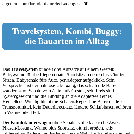
eigenen Hausflur, nicht durchs Ladengeschäft.
Travelsystem, Kombi, Buggy:
die Bauarten im Alltag
Das
Travelsystem
bündelt drei Aufsätze auf einem Gestell:
Babywanne für die Liegemonate, Sportsitz ab dem selbstständigen
Sitzen, Babyschale fürs Auto, per Adapter aufgeklickt. Sein
Versprechen ist der nahtlose Übergang, das schlafende Baby
wandert samt Schale vom Auto aufs Gestell, sein Preis sind
Systemgewicht und die Bindung an die Adapterwelt eines
Herstellers. Wichtig bleibt die Schalen-Regel: Die Babyschale ist
Transportmittel, kein Dauerliegeplatz, längere Schlafphasen gehören
in Wanne oder Bett.
Der
Kombikinderwagen
ohne Schale ist die klassische Zwei-
Phasen-Lösung, Wanne plus Sportsitz, oft mit großen, teils
luftbereiften Rädern und Federung: erste Wahl für Familien, die viel