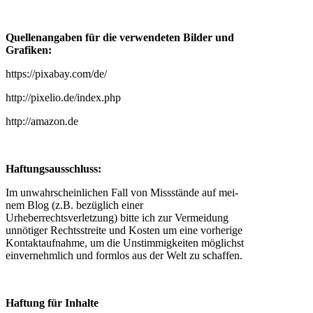
Quellenangaben für die verwendeten Bilder und
Grafiken:
https://pixabay.com/de/
http://pixelio.de/index.php
http://amazon.de
Haftungsausschluss:
Im unwahrscheinlichen Fall von Missstände auf mei­
nem Blog (z.B. bezüg­lich einer
Urheberrechtsverletzung) bitte ich zur Vermeidung
unnö­ti­ger Rechtsstreite und Kosten um eine vor­he­rige
Kontaktaufnahme, um die Unstimmigkeiten mög­lichst
ein­ver­nehm­lich und form­los aus der Welt zu schaf­fen.
Haftung für Inhalte