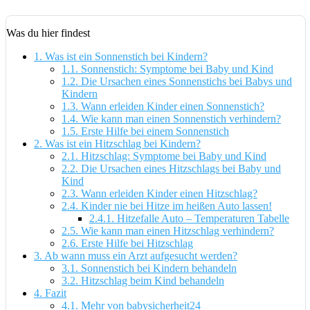
Was du hier findest
1.
Was ist ein Sonnenstich bei Kindern?
1.1.
Sonnenstich: Symptome bei Baby und Kind
1.2.
Die Ursachen eines Sonnenstichs bei Babys und
Kindern
1.3.
Wann erleiden Kinder einen Sonnenstich?
1.4.
Wie kann man einen Sonnenstich verhindern?
1.5.
Erste Hilfe bei einem Sonnenstich
2.
Was ist ein Hitzschlag bei Kindern?
2.1.
Hitzschlag: Symptome bei Baby und Kind
2.2.
Die Ursachen eines Hitzschlags bei Baby und
Kind
2.3.
Wann erleiden Kinder einen Hitzschlag?
2.4.
Kinder nie bei Hitze im heißen Auto lassen!
2.4.1.
Hitzefalle Auto – Temperaturen Tabelle
2.5.
Wie kann man einen Hitzschlag verhindern?
2.6.
Erste Hilfe bei Hitzschlag
3.
Ab wann muss ein Arzt aufgesucht werden?
3.1.
Sonnenstich bei Kindern behandeln
3.2.
Hitzschlag beim Kind behandeln
4.
Fazit
4.1.
Mehr von babysicherheit24