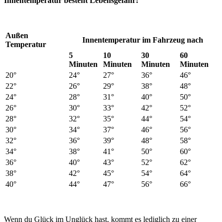
Innentemperatur besteht Lebensgefahr!
Außen
Innentemperatur im Fahrzeug nach
Temperatur
5
10
30
60
Minuten
Minuten
Minuten
Minuten
20°
24°
27°
36°
46°
22°
26°
29°
38°
48°
24°
28°
31°
40°
50°
26°
30°
33°
42°
52°
28°
32°
35°
44°
54°
30°
34°
37°
46°
56°
32°
36°
39°
48°
58°
34°
38°
41°
50°
60°
36°
40°
43°
52°
62°
38°
42°
45°
54°
64°
40°
44°
47°
56°
66°
Wenn du Glück im Unglück hast, kommt es lediglich zu einer