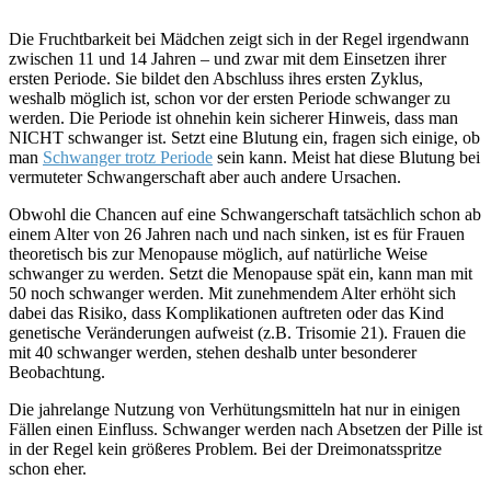
Die Fruchtbarkeit bei Mädchen zeigt sich in der Regel irgendwann
zwischen 11 und 14 Jahren – und zwar mit dem Einsetzen ihrer
ersten Periode. Sie bildet den Abschluss ihres ersten Zyklus,
weshalb möglich ist, schon vor der ersten Periode schwanger zu
werden. Die Periode ist ohnehin kein sicherer Hinweis, dass man
NICHT schwanger ist. Setzt eine Blutung ein, fragen sich einige, ob
man
Schwanger trotz Periode
sein kann. Meist hat diese Blutung bei
vermuteter Schwangerschaft aber auch andere Ursachen.
Obwohl die Chancen auf eine Schwangerschaft tatsächlich schon ab
einem Alter von 26 Jahren nach und nach sinken, ist es für Frauen
theoretisch bis zur Menopause möglich, auf natürliche Weise
schwanger zu werden. Setzt die Menopause spät ein, kann man mit
50 noch schwanger werden. Mit zunehmendem Alter erhöht sich
dabei das Risiko, dass Komplikationen auftreten oder das Kind
genetische Veränderungen aufweist (z.B. Trisomie 21). Frauen die
mit 40 schwanger werden, stehen deshalb unter besonderer
Beobachtung.
Die jahrelange Nutzung von Verhütungsmitteln hat nur in einigen
Fällen einen Einfluss. Schwanger werden nach Absetzen der Pille ist
in der Regel kein größeres Problem. Bei der Dreimonatsspritze
schon eher.