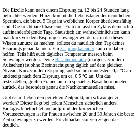
Die Eizelle kann nach einem Eisprung ca. 12 bis 24 Stunden lang
befruchtet werden. Hinzu kommt die Lebensdauer der männlichen
Spermien, die bis zu 5 Tage im weiblichen Körper überlebensfähig
sind. Die fruchtbare Phase einer Frau umfasst im Zyklus demnach 6
aufeinanderfolgende Tage. Statistisch am wahrscheinlichsten kann
man kurz vor dem Eisprung schwanger werden. Um dir dieses
Wissen zunutze zu machen, solltest du natürlich den Tag deines
Eisprungs genau kennen. Ein
Eisprungkalender
kann dir dabei
helfen. Teils hilft auch tägliches Temperatur messen beim
Schwanger werden. Deine
Basaltemperatur
(morgens, vor dem
Aufstehen) ist ohne Beeinträchtigung täglich auf dem gleichen
Niveau. Kurz vor dem Eisprung sinkt sie um mindestens 0,2 °C ab
und steigt nach dem Eisprung um ca. 0,5 °C an. Um das
festzustellen, greifen Frauen auf ein spezielles Basalthermometer
zurück, das besonders genau die Nachkommastellen misst.
Gibt es im Leben den perfekten Zeitpunkt, um schwanger zu
werden? Dieser liegt bei jedem Menschen sicherlich anders.
Biologisch betrachtet und aufgrund der körperlichen
Voraussetzungen ist für Frauen zwischen 20 und 30 Jahren die beste
Zeit schwanger zu werden. Fruchtbarkeitskurven zeigen das
deutlich.