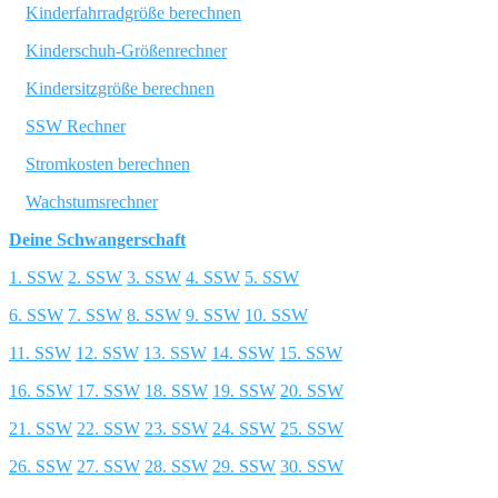
Kinderfahrradgröße berechnen
Kinderschuh-Größenrechner
Kindersitzgröße berechnen
SSW Rechner
Stromkosten berechnen
Wachstumsrechner
Deine Schwangerschaft
1. SSW
2. SSW
3. SSW
4. SSW
5. SSW
6. SSW
7. SSW
8. SSW
9. SSW
10. SSW
11. SSW
12. SSW
13. SSW
14. SSW
15. SSW
16. SSW
17. SSW
18. SSW
19. SSW
20. SSW
21. SSW
22. SSW
23. SSW
24. SSW
25. SSW
26. SSW
27. SSW
28. SSW
29. SSW
30. SSW