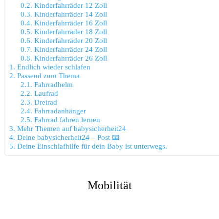
0.2.
Kinderfahrräder 12 Zoll
0.3.
Kinderfahrräder 14 Zoll
0.4.
Kinderfahrräder 16 Zoll
0.5.
Kinderfahrräder 18 Zoll
0.6.
Kinderfahrräder 20 Zoll
0.7.
Kinderfahrräder 24 Zoll
0.8.
Kinderfahrräder 26 Zoll
1.
Endlich wieder schlafen
2.
Passend zum Thema
2.1.
Fahrradhelm
2.2.
Laufrad
2.3.
Dreirad
2.4.
Fahrradanhänger
2.5.
Fahrrad fahren lernen
3.
Mehr Themen auf babysicherheit24
4.
Deine babysicherheit24 – Post 📧
5.
Deine Einschlafhilfe für dein Baby ist unterwegs.
Mobilität