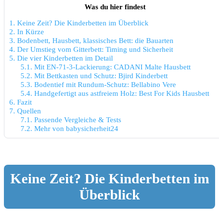
Was du hier findest
1.
Keine Zeit? Die Kinderbetten im Überblick
2.
In Kürze
3.
Bodenbett, Hausbett, klassisches Bett: die Bauarten
4.
Der Umstieg vom Gitterbett: Timing und Sicherheit
5.
Die vier Kinderbetten im Detail
5.1.
Mit EN-71-3-Lackierung: CADANI Malte Hausbett
5.2.
Mit Bettkasten und Schutz: Bjird Kinderbett
5.3.
Bodentief mit Rundum-Schutz: Bellabino Vere
5.4.
Handgefertigt aus astfreiem Holz: Best For Kids Hausbett
6.
Fazit
7.
Quellen
7.1.
Passende Vergleiche & Tests
7.2.
Mehr von babysicherheit24
Keine Zeit? Die Kinderbetten im
Überblick