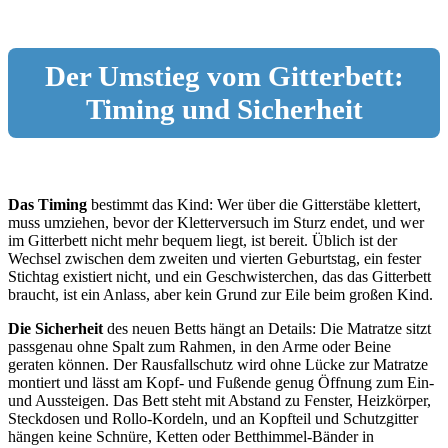
Der Umstieg vom Gitterbett:
Timing und Sicherheit
Das Timing
bestimmt das Kind: Wer über die Gitterstäbe klettert,
muss umziehen, bevor der Kletterversuch im Sturz endet, und wer
im Gitterbett nicht mehr bequem liegt, ist bereit. Üblich ist der
Wechsel zwischen dem zweiten und vierten Geburtstag, ein fester
Stichtag existiert nicht, und ein Geschwisterchen, das das Gitterbett
braucht, ist ein Anlass, aber kein Grund zur Eile beim großen Kind.
Die Sicherheit
des neuen Betts hängt an Details: Die Matratze sitzt
passgenau ohne Spalt zum Rahmen, in den Arme oder Beine
geraten können. Der Rausfallschutz wird ohne Lücke zur Matratze
montiert und lässt am Kopf- und Fußende genug Öffnung zum Ein-
und Aussteigen. Das Bett steht mit Abstand zu Fenster, Heizkörper,
Steckdosen und Rollo-Kordeln, und an Kopfteil und Schutzgitter
hängen keine Schnüre, Ketten oder Betthimmel-Bänder in