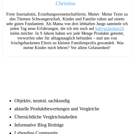
Christina
Freie Journalistin, Erziehungswissenschaftlerin, Mutter: Meine Texte zu
den Themen Schwangerschaft, Kinder und Familie ruhen auf einem
sehr guten Fundament. Als Mama von drei lebhaften Jungs sammele ich
jeden Tag neue Erfahrungen, die ich mit euch auf
babysicherheit24
teilen möchte. In 9 Jahren haben wir jede Menge Produkte getestet,
verworfen oder für alltagstauglich befunden – und uns von
frischgebackenen Eltern zu kleinen Familienprofis gewandelt. Was
meine Kinder mich lehren? Vor allem Gelassenheit!
Footer
Objektiv, neutral, sachkundig
aktuelle Produktbewertungen und Vergleiche
Übersichtliche Vergleichstabellen
Informative Blog Beiträge
Lebendige Community