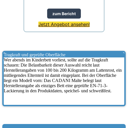
zum Bericht
Jetzt Angebot ansehen!
Tragkraft und geprüfte Oberfläche
Wer abends im Kinderbett vorliest, sollte auf die Tragkraft
schauen: Die Belastbarkeit dieser Auswahl reicht laut
Herstellerangaben von 100 bis 200 Kilogramm am Lattenrost, ein
mitliegendes Elternteil ist damit eingeplant. Bei der Oberfläche
liegt ein Modell vorn: Das CADANI Malte belegt laut
Herstellerangabe als einziges Bett eine geprüfte EN-71-3-
Lackierung in den Produktdaten, speichel- und schweißfest.