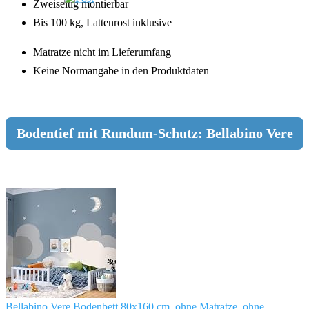
Zweiseitig montierbar
Bis 100 kg, Lattenrost inklusive
Matratze nicht im Lieferumfang
Keine Normangabe in den Produktdaten
Bodentief mit Rundum-Schutz: Bellabino Vere
Bellabino Vere Bodenbett 80x160 cm, ohne Matratze, ohne