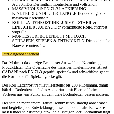
AUSSTIEG Der seitlich montierbare und vollständig...
MASSIVHOLZ & EN 71-3 LACKIERUNG –
KINDERFREUNDLICH & LANGLEBIG Gefertigt aus
massivem Kiefernholz...
ROLL-LATTENROST INKLUSIVE – STABIL &
EINFACHER AUFBAU Der vormontierte Roll-Lattenrost
sorgt für...
MONTESSORI BODENBETT MIT DACH –
SCHLAFEN, SPIELEN & ENTWICKELN Die bodennahe
Bauweise unterstützt...
Jetzt Angebot ansehen!
Das Malte ist das einzige Bett dieser Auswahl mit Normbeleg in den
Produktdaten: Die Oberfläche des massiven Kiefernholzes ist laut
CADANI nach EN 71-3 geprüft, speichel- und schweißfest, genau
die Norm, die für Spielzeuglacke gilt.
Der Roll-Lattenrost trägt laut Hersteller bis 200 Kilogramm, damit
hält das Bodenbett auch das Abendritual mit Elternteil beim
Vorlesen aus, ein Punkt, an dem viele Bodenbetten passen müssen.
Der seitlich montierbare Rausfallschutz ist vollständig abnehmbar
und begleitet jede Entwicklungsphase, die bodennahe Bauweise
lässt Kinder selbstständig ein- und aussteigen, der Dachaufbau trägt