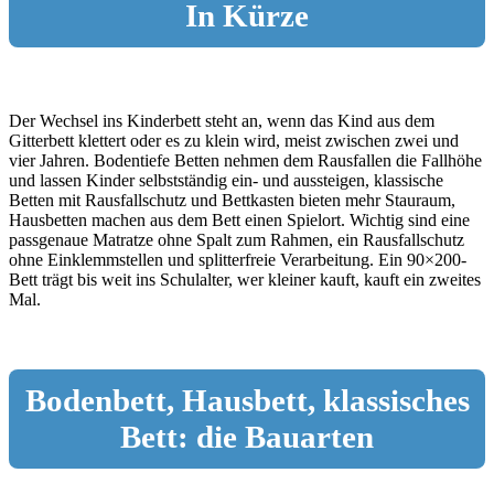
In Kürze
Der Wechsel ins Kinderbett steht an, wenn das Kind aus dem
Gitterbett klettert oder es zu klein wird, meist zwischen zwei und
vier Jahren. Bodentiefe Betten nehmen dem Rausfallen die Fallhöhe
und lassen Kinder selbstständig ein- und aussteigen, klassische
Betten mit Rausfallschutz und Bettkasten bieten mehr Stauraum,
Hausbetten machen aus dem Bett einen Spielort. Wichtig sind eine
passgenaue Matratze ohne Spalt zum Rahmen, ein Rausfallschutz
ohne Einklemmstellen und splitterfreie Verarbeitung. Ein 90×200-
Bett trägt bis weit ins Schulalter, wer kleiner kauft, kauft ein zweites
Mal.
Bodenbett, Hausbett, klassisches
Bett: die Bauarten