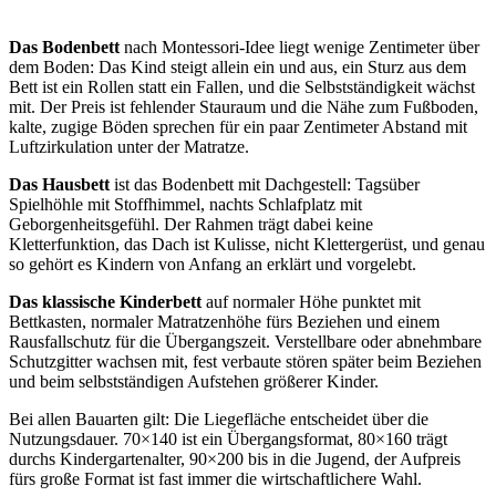
Das Bodenbett
nach Montessori-Idee liegt wenige Zentimeter über
dem Boden: Das Kind steigt allein ein und aus, ein Sturz aus dem
Bett ist ein Rollen statt ein Fallen, und die Selbstständigkeit wächst
mit. Der Preis ist fehlender Stauraum und die Nähe zum Fußboden,
kalte, zugige Böden sprechen für ein paar Zentimeter Abstand mit
Luftzirkulation unter der Matratze.
Das Hausbett
ist das Bodenbett mit Dachgestell: Tagsüber
Spielhöhle mit Stoffhimmel, nachts Schlafplatz mit
Geborgenheitsgefühl. Der Rahmen trägt dabei keine
Kletterfunktion, das Dach ist Kulisse, nicht Klettergerüst, und genau
so gehört es Kindern von Anfang an erklärt und vorgelebt.
Das klassische Kinderbett
auf normaler Höhe punktet mit
Bettkasten, normaler Matratzenhöhe fürs Beziehen und einem
Rausfallschutz für die Übergangszeit. Verstellbare oder abnehmbare
Schutzgitter wachsen mit, fest verbaute stören später beim Beziehen
und beim selbstständigen Aufstehen größerer Kinder.
Bei allen Bauarten gilt: Die Liegefläche entscheidet über die
Nutzungsdauer. 70×140 ist ein Übergangsformat, 80×160 trägt
durchs Kindergartenalter, 90×200 bis in die Jugend, der Aufpreis
fürs große Format ist fast immer die wirtschaftlichere Wahl.