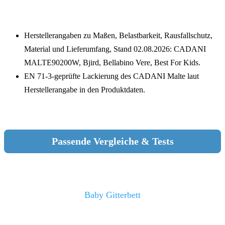
Herstellerangaben zu Maßen, Belastbarkeit, Rausfallschutz,
Material und Lieferumfang, Stand 02.08.2026: CADANI
MALTE90200W, Bjird, Bellabino Vere, Best For Kids.
EN 71-3-geprüfte Lackierung des CADANI Malte laut
Herstellerangabe in den Produktdaten.
Passende Vergleiche & Tests
Baby Gitterbett