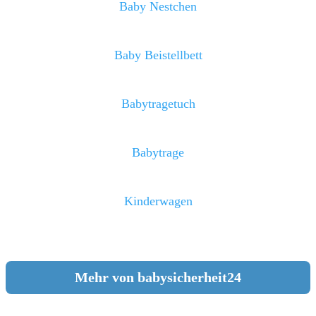
Baby Nestchen
Baby Beistellbett
Babytragetuch
Babytrage
Kinderwagen
Mehr von babysicherheit24