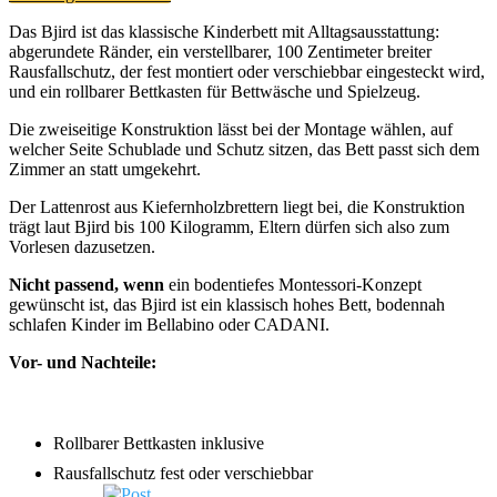
Das Bjird ist das klassische Kinderbett mit Alltagsausstattung:
abgerundete Ränder, ein verstellbarer, 100 Zentimeter breiter
Rausfallschutz, der fest montiert oder verschiebbar eingesteckt wird,
und ein rollbarer Bettkasten für Bettwäsche und Spielzeug.
Die zweiseitige Konstruktion lässt bei der Montage wählen, auf
welcher Seite Schublade und Schutz sitzen, das Bett passt sich dem
Zimmer an statt umgekehrt.
Der Lattenrost aus Kiefernholzbrettern liegt bei, die Konstruktion
trägt laut Bjird bis 100 Kilogramm, Eltern dürfen sich also zum
Vorlesen dazusetzen.
Nicht passend, wenn
ein bodentiefes Montessori-Konzept
gewünscht ist, das Bjird ist ein klassisch hohes Bett, bodennah
schlafen Kinder im Bellabino oder CADANI.
Vor- und Nachteile:
Rollbarer Bettkasten inklusive
Rausfallschutz fest oder verschiebbar