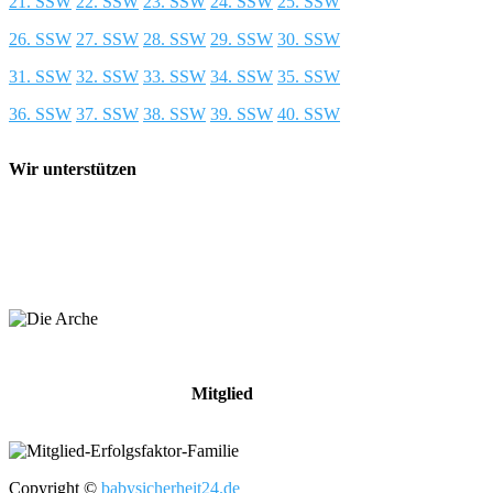
21. SSW
22. SSW
23. SSW
24. SSW
25. SSW
26. SSW
27. SSW
28. SSW
29. SSW
30. SSW
31. SSW
32. SSW
33. SSW
34. SSW
35. SSW
36. SSW
37. SSW
38. SSW
39. SSW
40. SSW
Wir unterstützen
Mitglied
Copyright ©
babysicherheit24.de