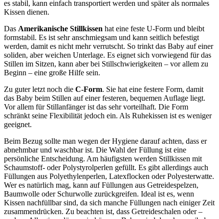
es stabil, kann einfach transportiert werden und später als normales
Kissen dienen.
Das
Amerikanische Stillkissen
hat eine feste U-Form und bleibt
formstabil. Es ist sehr anschmiegsam und kann seitlich befestigt
werden, damit es nicht mehr verrutscht. So trinkt das Baby auf einer
soliden, aber weichen Unterlage. Es eignet sich vorwiegend für das
Stillen im Sitzen, kann aber bei Stillschwierigkeiten – vor allem zu
Beginn – eine große Hilfe sein.
Zu guter letzt noch die
C-Form
. Sie hat eine festere Form, damit
das Baby beim Stillen auf einer festeren, bequemen Auflage liegt.
Vor allem für Stillanfänger ist das sehr vorteilhaft. Die Form
schränkt seine Flexibilität jedoch ein. Als Ruhekissen ist es weniger
geeignet.
Beim Bezug sollte man wegen der Hygiene darauf achten, dass er
abnehmbar und waschbar ist. Die Wahl der Füllung ist eine
persönliche Entscheidung. Am häufigsten werden Stillkissen mit
Schaumstoff- oder Polystyrolperlen gefüllt. Es gibt allerdings auch
Füllungen aus Polyethylenperlen, Latexflocken oder Polyesterwatte.
Wer es natürlich mag, kann auf Füllungen aus Getreidespelzen,
Baumwolle oder Schurwolle zurückgreifen. Ideal ist es, wenn
Kissen nachfüllbar sind, da sich manche Füllungen nach einiger Zeit
zusammendrücken. Zu beachten ist, dass Getreideschalen oder –