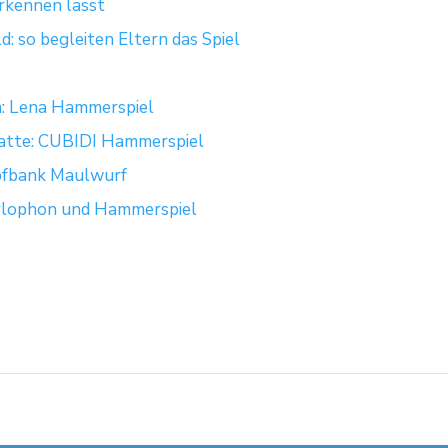
rkennen lässt
: so begleiten Eltern das Spiel
n: Lena Hammerspiel
atte: CUBIDI Hammerspiel
opfbank Maulwurf
Xylophon und Hammerspiel