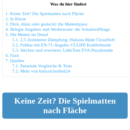
Was du hier findest
1.
Keine Zeit? Die Spielmatten nach Fläche
2.
In Kürze
3.
Dick, dünn oder gesteckt: die Mattentypen
4.
Belegte Angaben statt Werbeworte: die Schadstofffrage
5.
Die Matten im Detail
5.1.
2,5 Zentimeter Dämpfung: Hakuna Matte CloudSoft
5.2.
Faltbar mit EN-71-Angabe: CCLIFE Krabbelmatte
5.3.
Stecken und erweitern: LittleTom EVA-Puzzlematte
6.
Fazit
7.
Quellen
7.1.
Passende Vergleiche & Tests
7.2.
Mehr von babysicherheit24
Keine Zeit? Die Spielmatten
nach Fläche