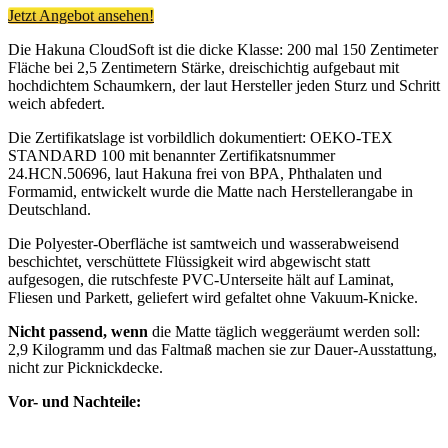
Jetzt Angebot ansehen!
Die Hakuna CloudSoft ist die dicke Klasse: 200 mal 150 Zentimeter
Fläche bei 2,5 Zentimetern Stärke, dreischichtig aufgebaut mit
hochdichtem Schaumkern, der laut Hersteller jeden Sturz und Schritt
weich abfedert.
Die Zertifikatslage ist vorbildlich dokumentiert: OEKO-TEX
STANDARD 100 mit benannter Zertifikatsnummer
24.HCN.50696, laut Hakuna frei von BPA, Phthalaten und
Formamid, entwickelt wurde die Matte nach Herstellerangabe in
Deutschland.
Die Polyester-Oberfläche ist samtweich und wasserabweisend
beschichtet, verschüttete Flüssigkeit wird abgewischt statt
aufgesogen, die rutschfeste PVC-Unterseite hält auf Laminat,
Fliesen und Parkett, geliefert wird gefaltet ohne Vakuum-Knicke.
Nicht passend, wenn
die Matte täglich weggeräumt werden soll:
2,9 Kilogramm und das Faltmaß machen sie zur Dauer-Ausstattung,
nicht zur Picknickdecke.
Vor- und Nachteile: