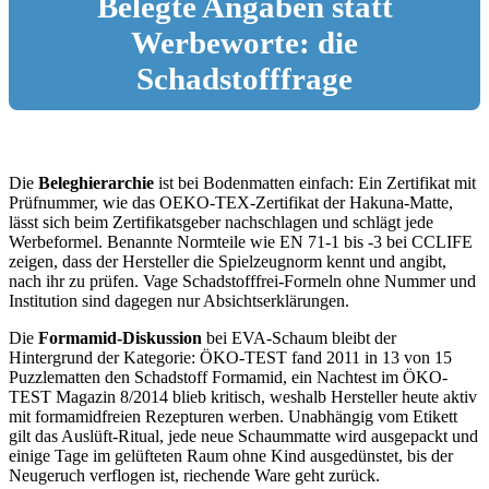
Belegte Angaben statt
Werbeworte: die
Schadstofffrage
Die
Beleghierarchie
ist bei Bodenmatten einfach: Ein Zertifikat mit
Prüfnummer, wie das OEKO-TEX-Zertifikat der Hakuna-Matte,
lässt sich beim Zertifikatsgeber nachschlagen und schlägt jede
Werbeformel. Benannte Normteile wie EN 71-1 bis -3 bei CCLIFE
zeigen, dass der Hersteller die Spielzeugnorm kennt und angibt,
nach ihr zu prüfen. Vage Schadstofffrei-Formeln ohne Nummer und
Institution sind dagegen nur Absichtserklärungen.
Die
Formamid-Diskussion
bei EVA-Schaum bleibt der
Hintergrund der Kategorie: ÖKO-TEST fand 2011 in 13 von 15
Puzzlematten den Schadstoff Formamid, ein Nachtest im ÖKO-
TEST Magazin 8/2014 blieb kritisch, weshalb Hersteller heute aktiv
mit formamidfreien Rezepturen werben. Unabhängig vom Etikett
gilt das Auslüft-Ritual, jede neue Schaummatte wird ausgepackt und
einige Tage im gelüfteten Raum ohne Kind ausgedünstet, bis der
Neugeruch verflogen ist, riechende Ware geht zurück.