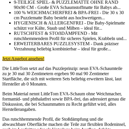
9-TEILIGE SPIEL- & PUZZLEMATTE OHNE RAND
90x90 CM - Große EVA Schaumstoffmatte für Babys ab...
100 % WEICHMACHERFREI & BPA-FREI - Die 30 x 30
cm Puzzlematte Baby besteht aus hochwertigem...
HYGIENISCH & ALLERGENFREI - Die Baby-Spielmatte
schützt vor Kälte, Staub und Milben – ideal für...
RUTSCHFEST & STOẞDÄMPFEND - Mit
rutschhemmendem Profil für sicheres Spielen, Krabbeln und...
ERWEITERBARES PUZZLESYSTEM - Dank präziser
Verzahnung beliebig kombinierbar – ideal für große...
Jetzt Angebot ansehen!
Die LittleTom setzt auf das Puzzleprinzip: neun EVA-Schaumteile
zu je 30 mal 30 Zentimetern ergeben 90 mal 90 Zentimeter
Startfläche, die sich mit weiteren Sets beliebig erweitern lässt, laut
Hersteller ab 0 Monaten.
Beim Material nennt LittleTom EVA-Schaum ohne Weichmacher,
formamid- und phthalatfrei sowie BPA-frei, das adressiert genau die
Diskussion, die bei Schaummatten zu Recht geführt wird, alles
Herstellerangaben.
Das rutschhemmende Profil, die Stoßdämpfung und die
abwaschbare Oberfläche machen die Teile zur flexiblen Bodeninsel,