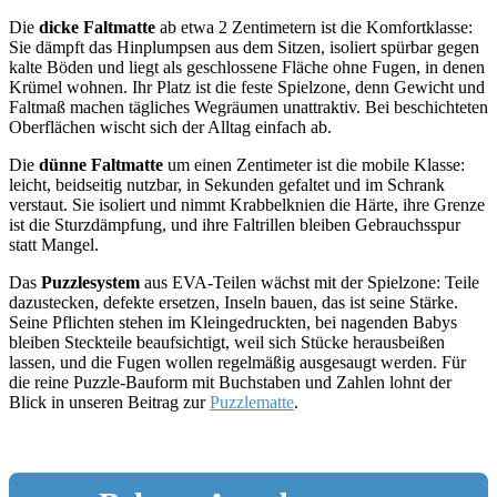
Die
dicke Faltmatte
ab etwa 2 Zentimetern ist die Komfortklasse:
Sie dämpft das Hinplumpsen aus dem Sitzen, isoliert spürbar gegen
kalte Böden und liegt als geschlossene Fläche ohne Fugen, in denen
Krümel wohnen. Ihr Platz ist die feste Spielzone, denn Gewicht und
Faltmaß machen tägliches Wegräumen unattraktiv. Bei beschichteten
Oberflächen wischt sich der Alltag einfach ab.
Die
dünne Faltmatte
um einen Zentimeter ist die mobile Klasse:
leicht, beidseitig nutzbar, in Sekunden gefaltet und im Schrank
verstaut. Sie isoliert und nimmt Krabbelknien die Härte, ihre Grenze
ist die Sturzdämpfung, und ihre Faltrillen bleiben Gebrauchsspur
statt Mangel.
Das
Puzzlesystem
aus EVA-Teilen wächst mit der Spielzone: Teile
dazustecken, defekte ersetzen, Inseln bauen, das ist seine Stärke.
Seine Pflichten stehen im Kleingedruckten, bei nagenden Babys
bleiben Steckteile beaufsichtigt, weil sich Stücke herausbeißen
lassen, und die Fugen wollen regelmäßig ausgesaugt werden. Für
die reine Puzzle-Bauform mit Buchstaben und Zahlen lohnt der
Blick in unseren Beitrag zur
Puzzlematte
.