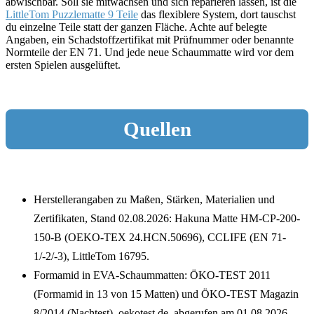
abwischbar. Soll sie mitwachsen und sich reparieren lassen, ist die
LittleTom Puzzlematte 9 Teile
das flexiblere System, dort tauschst
du einzelne Teile statt der ganzen Fläche. Achte auf belegte
Angaben, ein Schadstoffzertifikat mit Prüfnummer oder benannte
Normteile der EN 71. Und jede neue Schaummatte wird vor dem
ersten Spielen ausgelüftet.
Quellen
Herstellerangaben zu Maßen, Stärken, Materialien und
Zertifikaten, Stand 02.08.2026: Hakuna Matte HM-CP-200-
150-B (OEKO-TEX 24.HCN.50696), CCLIFE (EN 71-
1/-2/-3), LittleTom 16795.
Formamid in EVA-Schaummatten: ÖKO-TEST 2011
(Formamid in 13 von 15 Matten) und ÖKO-TEST Magazin
8/2014 (Nachtest), oekotest.de, abgerufen am 01.08.2026.