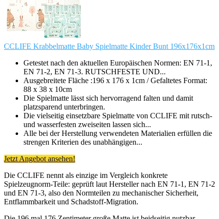
CCLIFE Krabbelmatte Baby Spielmatte Kinder Bunt 196x176x1cm
Getestet nach den aktuellen Europäischen Normen: EN 71-1,
EN 71-2, EN 71-3. RUTSCHFESTE UND...
Ausgebreitete Fläche :196 x 176 x 1cm / Gefaltetes Format:
88 x 38 x 10cm
Die Spielmatte lässt sich hervorragend falten und damit
platzsparend unterbringen.
Die vielseitig einsetzbare Spielmatte von CCLIFE mit rutsch-
und wasserfesten zweiseiten lassen sich...
Alle bei der Herstellung verwendeten Materialien erfüllen die
strengen Kriterien des unabhängigen...
Jetzt Angebot ansehen!
Die CCLIFE nennt als einzige im Vergleich konkrete
Spielzeugnorm-Teile: geprüft laut Hersteller nach EN 71-1, EN 71-2
und EN 71-3, also den Normteilen zu mechanischer Sicherheit,
Entflammbarkeit und Schadstoff-Migration.
Die 196 mal 176 Zentimeter große Matte ist beidseitig nutzbar,