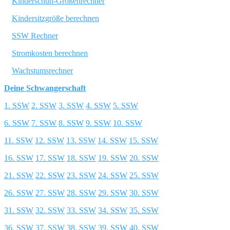
Kinderschuh-Größenrechner
Kindersitzgröße berechnen
SSW Rechner
Stromkosten berechnen
Wachstumsrechner
Deine Schwangerschaft
1. SSW
2. SSW
3. SSW
4. SSW
5. SSW
6. SSW
7. SSW
8. SSW
9. SSW
10. SSW
11. SSW
12. SSW
13. SSW
14. SSW
15. SSW
16. SSW
17. SSW
18. SSW
19. SSW
20. SSW
21. SSW
22. SSW
23. SSW
24. SSW
25. SSW
26. SSW
27. SSW
28. SSW
29. SSW
30. SSW
31. SSW
32. SSW
33. SSW
34. SSW
35. SSW
36. SSW
37. SSW
38. SSW
39. SSW
40. SSW