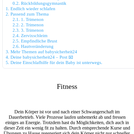
0.2.
Rückbildungsgymnastik
1.
Endlich wieder schlafen
2.
Passend zum Thema
2.1.
1. Trimenon
2.2.
2. Trimenon
2.3.
3. Trimenon
2.4.
Zervixschleim
2.5.
Empfindliche Brust
2.6.
Hautveränderung
3.
Mehr Themen auf babysicherheit24
4.
Deine babysicherheit24 – Post 📧
5.
Deine Einschlafhilfe für dein Baby ist unterwegs.
Fitness
Dein Körper ist vor und nach einer Schwangerschaft im
Dauerbetrieb. Viele Prozesse laufen unbemerkt ab und fressen
einiges an Energie. Trotzdem hast du Möglichkeiten, dich auch in
dieser Zeit ein wenig fit zu halten. Durch entsprechende Kurse und
Übungen zu Hause regeneriert sich dein Körper nicht nur schneller,