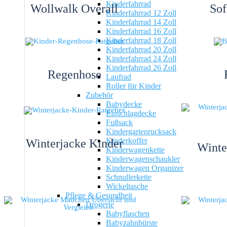
Kinderfahrrad
Wollwalk Overall
Sof
Kinderfahrrad 12 Zoll
Kinderfahrrad 14 Zoll
Kinderfahrrad 16 Zoll
Kinderfahrrad 18 Zoll
Kinderfahrrad 20 Zoll
Kinderfahrrad 24 Zoll
Kinderfahrrad 26 Zoll
Regenhose
Laufrad
Roller für Kinder
Zubehör
Babydecke
Einschlagdecke
Fußsack
Kindergartenrucksack
Kinderkoffer
Winterjacke Kinder
Winte
Kinderwagenkette
Kinderwagenschaukler
Kinderwagen Organizer
Schnullerkette
Wickeltasche
Pflege & Gesundheit
Drogerie
Babyflaschen
Babyzahnbürste