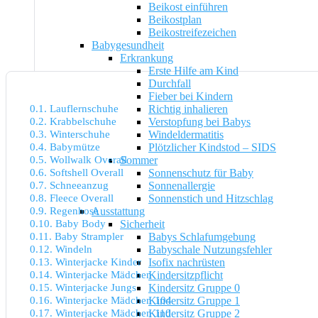
Beikost einführen
Beikostplan
Beikostreifezeichen
Babygesundheit
Erkrankung
Erste Hilfe am Kind
Durchfall
Fieber bei Kindern
0.1.
Lauflernschuhe
Richtig inhalieren
0.2.
Krabbelschuhe
Verstopfung bei Babys
0.3.
Winterschuhe
Windeldermatitis
0.4.
Babymütze
Plötzlicher Kindstod – SIDS
0.5.
Wollwalk Overall
Sommer
0.6.
Softshell Overall
Sonnenschutz für Baby
0.7.
Schneeanzug
Sonnenallergie
0.8.
Fleece Overall
Sonnenstich und Hitzschlag
0.9.
Regenhose
Ausstattung
0.10.
Baby Body
Sicherheit
0.11.
Baby Strampler
Babys Schlafumgebung
0.12.
Windeln
Babyschale Nutzungsfehler
0.13.
Winterjacke Kinder
Isofix nachrüsten
0.14.
Winterjacke Mädchen
Kindersitzpflicht
0.15.
Winterjacke Jungs
Kindersitz Gruppe 0
0.16.
Winterjacke Mädchen 104
Kindersitz Gruppe 1
0.17.
Winterjacke Mädchen 110
Kindersitz Gruppe 2