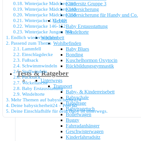
0.18.
Winterjacke Mädchen 116
Kindersitz Gruppe 3
0.19.
Winterjacke Mädchen 140
Kindersicherung
0.20.
Winterjacke Mädchen 158
Kindersicherung für Handy und Co.
0.21.
Winterjacke 134-140
Geburt
0.22.
Winterjacke 146-152
Baby Erstausstattung
0.23.
Winterjacke Jungen 164
Windeltorte
1.
Endlich wieder schlafen
Wochenbett
2.
Passend zum Thema
Wohlbefinden
2.1.
Lammfell
Baby Blues
2.2.
Einschlagdecke
Bonding
2.3.
Fußsack
Kuschelhormon Oxytocin
2.4.
Schwimmwindeln
Rückbildungsgymnastik
2.5.
Stoffwindeln
Tests & Ratgeber
2.6.
Pucksack
Unterwegs
2.7.
Wickeltasche
Transport
2.8.
Baby Erstausstattung
Baby- & Kinderreisebett
2.9.
Windeltorte
Babyschale
3.
Mehr Themen auf babysicherheit24
Babytrage
4.
Deine babysicherheit24 – Post 📧
Babytragetuch
5.
Deine Einschlafhilfe für dein Baby ist unterwegs.
Bollerwagen
Buggy
Fahrradanhänger
Geschwisterwagen
Kinderfahrradsitz