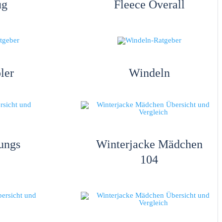
ug
Fleece Overall
ler
Windeln
ungs
Winterjacke Mädchen
104