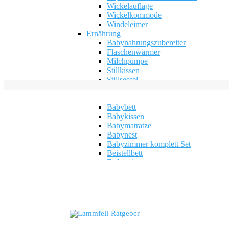
Wickelauflage
Wickelkommode
Windeleimer
Ernährung
Babynahrungszubereiter
Flaschenwärmer
Milchpumpe
Stillkissen
Stillsessel
Kinderzimmer
Schlaf
Babybett
Babykissen
Babymatratze
Babynest
Babyzimmer komplett Set
Beistellbett
Federwiege
Gitterbett
Hängehöhle
Kinderbett
Matratzenschoner
Stubenwagen
Zubehör
Aufbewahrungsbox Kinder