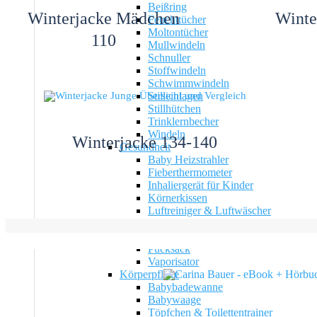
Beißring
Winterjacke Mädchen
Winte
Feuchttücher
Moltontücher
110
Mullwindeln
Schnuller
Stoffwindeln
Schwimmwindeln
Stilleinlagen
Stillhütchen
Trinklernbecher
Windeln
Winterjacke 134-140
Gesundheit
Baby Heizstrahler
Fieberthermometer
Inhaliergerät für Kinder
Körnerkissen
Luftreiniger & Luftwäscher
Luftbefeuchter
Luft- & Raumentfeuchter
Pucksack
Vaporisator
Körperpflege
Babybadewanne
Babywaage
Töpfchen & Toilettentrainer