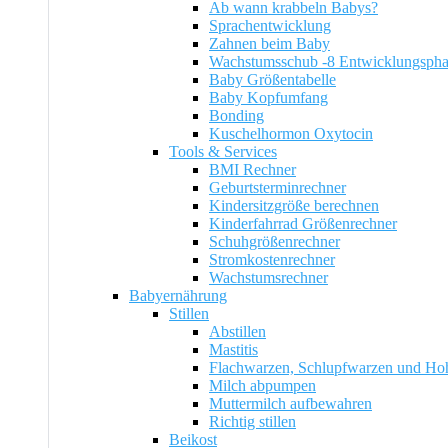
Ab wann krabbeln Babys?
Sprachentwicklung
Zahnen beim Baby
Wachstumsschub -8 Entwicklungsph
Baby Größentabelle
Baby Kopfumfang
Bonding
Kuschelhormon Oxytocin
Tools & Services
BMI Rechner
Geburtsterminrechner
Kindersitzgröße berechnen
Kinderfahrrad Größenrechner
Schuhgrößenrechner
Stromkostenrechner
Wachstumsrechner
Babyernährung
Stillen
Abstillen
Mastitis
Flachwarzen, Schlupfwarzen und Ho
Milch abpumpen
Muttermilch aufbewahren
Richtig stillen
Beikost