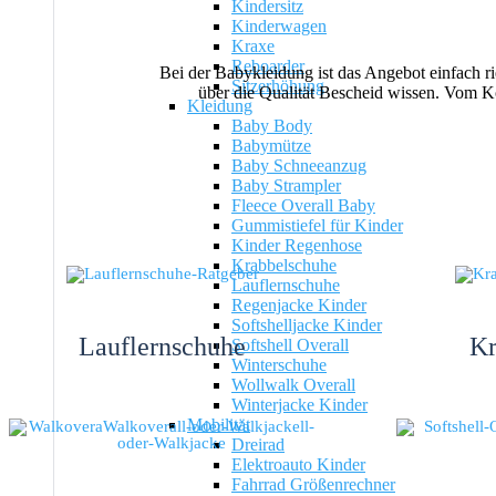
Kindersitz
Kinderwagen
Kraxe
Reboarder
Bei der Babykleidung ist das Angebot einfach r
Sitzerhöhung
über die Qualität Bescheid wissen. Vom K
Kleidung
Baby Body
Babymütze
Baby Schneeanzug
Baby Strampler
Fleece Overall Baby
Gummistiefel für Kinder
Kinder Regenhose
Krabbelschuhe
Lauflernschuhe
Regenjacke Kinder
Softshelljacke Kinder
Lauflernschuhe
Kr
Softshell Overall
Winterschuhe
Wollwalk Overall
Winterjacke Kinder
Mobilität
Dreirad
Elektroauto Kinder
Fahrrad Größenrechner