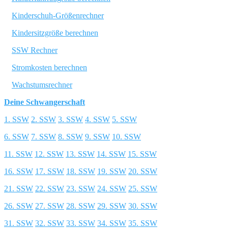
Kinderschuh-Größenrechner
Kindersitzgröße berechnen
SSW Rechner
Stromkosten berechnen
Wachstumsrechner
Deine Schwangerschaft
1. SSW
2. SSW
3. SSW
4. SSW
5. SSW
6. SSW
7. SSW
8. SSW
9. SSW
10. SSW
11. SSW
12. SSW
13. SSW
14. SSW
15. SSW
16. SSW
17. SSW
18. SSW
19. SSW
20. SSW
21. SSW
22. SSW
23. SSW
24. SSW
25. SSW
26. SSW
27. SSW
28. SSW
29. SSW
30. SSW
31. SSW
32. SSW
33. SSW
34. SSW
35. SSW