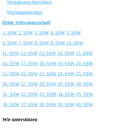
Stromkosten berechnen
Wachstumsrechner
Deine Schwangerschaft
1. SSW
2. SSW
3. SSW
4. SSW
5. SSW
6. SSW
7. SSW
8. SSW
9. SSW
10. SSW
11. SSW
12. SSW
13. SSW
14. SSW
15. SSW
16. SSW
17. SSW
18. SSW
19. SSW
20. SSW
21. SSW
22. SSW
23. SSW
24. SSW
25. SSW
26. SSW
27. SSW
28. SSW
29. SSW
30. SSW
31. SSW
32. SSW
33. SSW
34. SSW
35. SSW
36. SSW
37. SSW
38. SSW
39. SSW
40. SSW
Wir unterstützen