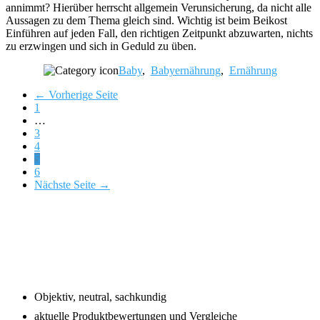
annimmt? Hierüber herrscht allgemein Verunsicherung, da nicht alle
Aussagen zu dem Thema gleich sind. Wichtig ist beim Beikost
Einführen auf jeden Fall, den richtigen Zeitpunkt abzuwarten, nichts
zu erzwingen und sich in Geduld zu üben.
Baby
,
Babyernährung
,
Ernährung
← Vorherige Seite
Page
1
Interim
…
pages
Page
3
omitted
Page
4
Page
5
Page
6
Nächste Seite →
Footer
Objektiv, neutral, sachkundig
aktuelle Produktbewertungen und Vergleiche