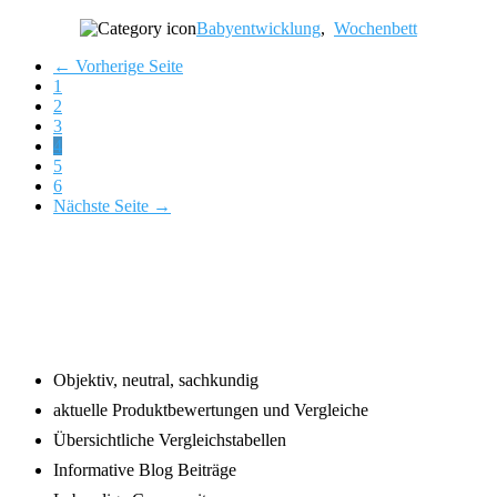
Babyentwicklung
,
Wochenbett
← Vorherige Seite
Page
1
Page
2
Page
3
Page
4
Page
5
Page
6
Nächste Seite →
Footer
Objektiv, neutral, sachkundig
aktuelle Produktbewertungen und Vergleiche
Übersichtliche Vergleichstabellen
Informative Blog Beiträge