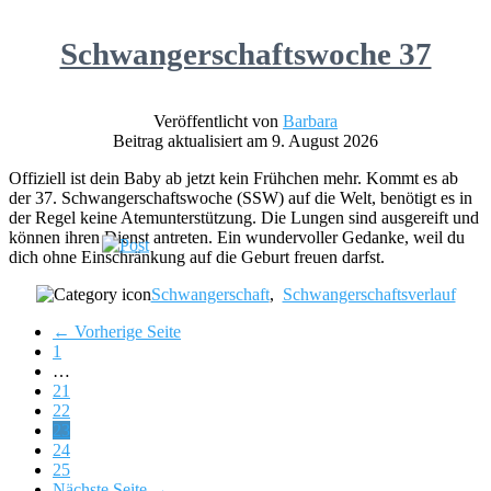
Schwangerschaftswoche 37
Veröffentlicht von
Barbara
Beitrag aktualisiert am 9. August 2026
Offiziell ist dein Baby ab jetzt kein Frühchen mehr. Kommt es ab
der 37. Schwangerschaftswoche (SSW) auf die Welt, benötigt es in
der Regel keine Atemunterstützung. Die Lungen sind ausgereift und
können ihren Dienst antreten. Ein wundervoller Gedanke, weil du
dich ohne Einschränkung auf die Geburt freuen darfst.
Schwangerschaft
,
Schwangerschaftsverlauf
← Vorherige Seite
Page
1
Interim
…
pages
Page
21
omitted
Page
22
Page
23
Page
24
Page
25
Nächste Seite →