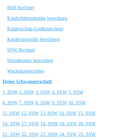
BMI Rechner
Kinderfahrradgröße berechnen
Kinderschuh-Größenrechner
Kindersitzgröße berechnen
SSW Rechner
Stromkosten berechnen
Wachstumsrechner
Deine Schwangerschaft
1. SSW
2. SSW
3. SSW
4. SSW
5. SSW
6. SSW
7. SSW
8. SSW
9. SSW
10. SSW
11. SSW
12. SSW
13. SSW
14. SSW
15. SSW
16. SSW
17. SSW
18. SSW
19. SSW
20. SSW
21. SSW
22. SSW
23. SSW
24. SSW
25. SSW