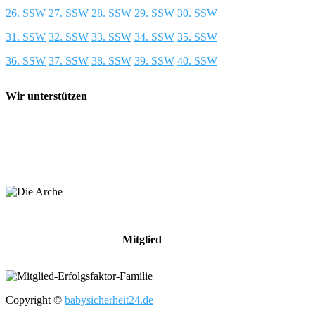
26. SSW
27. SSW
28. SSW
29. SSW
30. SSW
31. SSW
32. SSW
33. SSW
34. SSW
35. SSW
36. SSW
37. SSW
38. SSW
39. SSW
40. SSW
Wir unterstützen
Mitglied
Copyright ©
babysicherheit24.de