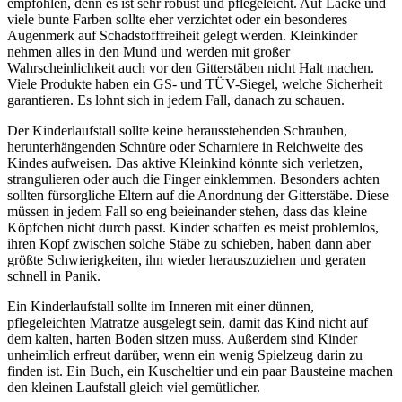
empfohlen, denn es ist sehr robust und pflegeleicht. Auf Lacke und
viele bunte Farben sollte eher verzichtet oder ein besonderes
Augenmerk auf Schadstofffreiheit gelegt werden. Kleinkinder
nehmen alles in den Mund und werden mit großer
Wahrscheinlichkeit auch vor den Gitterstäben nicht Halt machen.
Viele Produkte haben ein GS- und TÜV-Siegel, welche Sicherheit
garantieren. Es lohnt sich in jedem Fall, danach zu schauen.
Der Kinderlaufstall sollte keine herausstehenden Schrauben,
herunterhängenden Schnüre oder Scharniere in Reichweite des
Kindes aufweisen. Das aktive Kleinkind könnte sich verletzen,
strangulieren oder auch die Finger einklemmen. Besonders achten
sollten fürsorgliche Eltern auf die Anordnung der Gitterstäbe. Diese
müssen in jedem Fall so eng beieinander stehen, dass das kleine
Köpfchen nicht durch passt. Kinder schaffen es meist problemlos,
ihren Kopf zwischen solche Stäbe zu schieben, haben dann aber
größte Schwierigkeiten, ihn wieder herauszuziehen und geraten
schnell in Panik.
Ein Kinderlaufstall sollte im Inneren mit einer dünnen,
pflegeleichten Matratze ausgelegt sein, damit das Kind nicht auf
dem kalten, harten Boden sitzen muss. Außerdem sind Kinder
unheimlich erfreut darüber, wenn ein wenig Spielzeug darin zu
finden ist. Ein Buch, ein Kuscheltier und ein paar Bausteine machen
den kleinen Laufstall gleich viel gemütlicher.