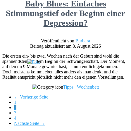
Baby Blues: Einfaches
Stimmungstief oder Beginn einer
Depression?
Veröffentlicht von
Barbara
Beitrag aktualisiert am 8. August 2026
Die ersten ein- bis zwei Wochen nach der Geburt sind wohl die
spannendsten seit dem Beginn der Schwangerschaft. Der Moment,
auf den du 9 Monate gewartet hast, ist nun endlich gekommen.
Doch meistens kommt eben alles anders als man denkt und die
Realität entspricht plötzlich nicht mehr den eigenen Vorstellungen.
Tipps
,
Wochenbett
← Vorherige Seite
Page
1
Page
2
Page
3
Page
4
Nächste Seite →