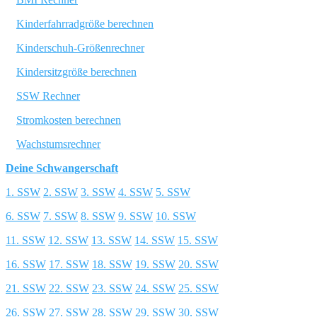
Kinderfahrradgröße berechnen
Kinderschuh-Größenrechner
Kindersitzgröße berechnen
SSW Rechner
Stromkosten berechnen
Wachstumsrechner
Deine Schwangerschaft
1. SSW
2. SSW
3. SSW
4. SSW
5. SSW
6. SSW
7. SSW
8. SSW
9. SSW
10. SSW
11. SSW
12. SSW
13. SSW
14. SSW
15. SSW
16. SSW
17. SSW
18. SSW
19. SSW
20. SSW
21. SSW
22. SSW
23. SSW
24. SSW
25. SSW
26. SSW
27. SSW
28. SSW
29. SSW
30. SSW