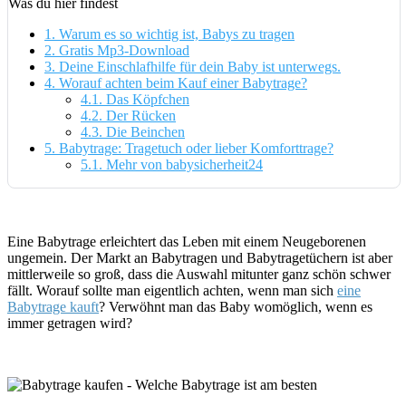
Was du hier findest
1.
Warum es so wichtig ist, Babys zu tragen
2.
Gratis Mp3-Download
3.
Deine Einschlafhilfe für dein Baby ist unterwegs.
4.
Worauf achten beim Kauf einer Babytrage?
4.1.
Das Köpfchen
4.2.
Der Rücken
4.3.
Die Beinchen
5.
Babytrage: Tragetuch oder lieber Komforttrage?
5.1.
Mehr von babysicherheit24
Eine Babytrage erleichtert das Leben mit einem Neugeborenen
ungemein. Der Markt an Babytragen und Babytragetüchern ist aber
mittlerweile so groß, dass die Auswahl mitunter ganz schön schwer
fällt. Worauf sollte man eigentlich achten, wenn man sich
eine
Babytrage kauft
? Verwöhnt man das Baby womöglich, wenn es
immer getragen wird?