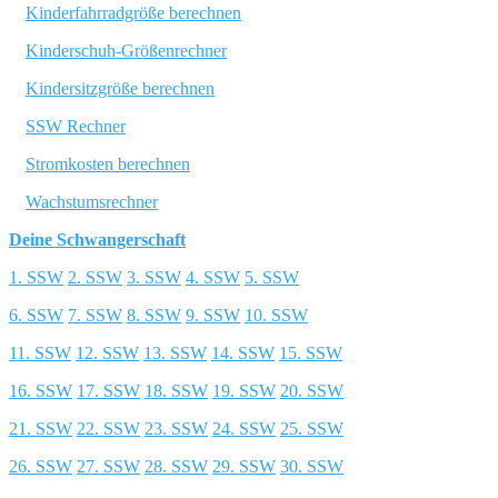
Kinderfahrradgröße berechnen
Kinderschuh-Größenrechner
Kindersitzgröße berechnen
SSW Rechner
Stromkosten berechnen
Wachstumsrechner
Deine Schwangerschaft
1. SSW
2. SSW
3. SSW
4. SSW
5. SSW
6. SSW
7. SSW
8. SSW
9. SSW
10. SSW
11. SSW
12. SSW
13. SSW
14. SSW
15. SSW
16. SSW
17. SSW
18. SSW
19. SSW
20. SSW
21. SSW
22. SSW
23. SSW
24. SSW
25. SSW
26. SSW
27. SSW
28. SSW
29. SSW
30. SSW