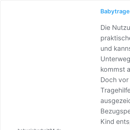
Babytrage
Die Nutzu
praktisch
und kanns
Unterwegs
kommst au
Doch vor 
Tragehilf
ausgezeic
Bezugsper
Kind ents