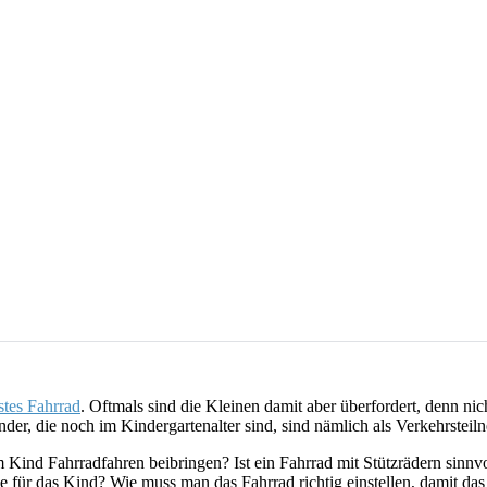
stes Fahrrad
. Oftmals sind die Kleinen damit aber überfordert, denn nic
der, die noch im Kindergartenalter sind, sind nämlich als Verkehrsteil
Kind Fahrradfahren beibringen? Ist ein Fahrrad mit Stützrädern sinnv
röße für das Kind? Wie muss man das Fahrrad richtig einstellen, damit da