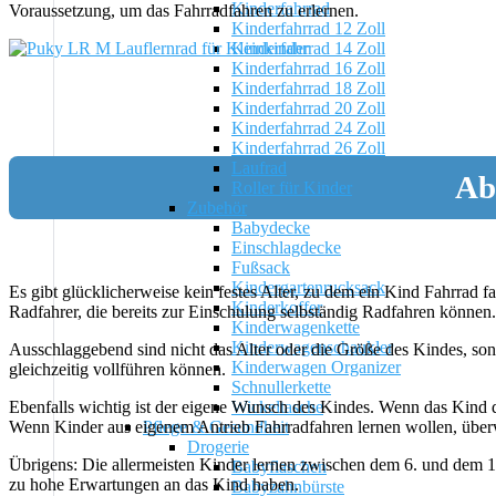
Kinderfahrrad
Voraussetzung, um das Fahrradfahren zu erlernen.
Kinderfahrrad 12 Zoll
Kinderfahrrad 14 Zoll
Kinderfahrrad 16 Zoll
Kinderfahrrad 18 Zoll
Kinderfahrrad 20 Zoll
Kinderfahrrad 24 Zoll
Kinderfahrrad 26 Zoll
Laufrad
Ab
Roller für Kinder
Zubehör
Babydecke
Einschlagdecke
Fußsack
Kindergartenrucksack
Es gibt glücklicherweise kein festes Alter, zu dem ein Kind Fahrrad fa
Kinderkoffer
Radfahrer, die bereits zur Einschulung selbständig Radfahren können.
Kinderwagenkette
Kinderwagenschaukler
Ausschlaggebend sind nicht das Alter oder die Größe des Kindes, so
Kinderwagen Organizer
gleichzeitig vollführen können.
Schnullerkette
Wickeltasche
Ebenfalls wichtig ist der eigene Wunsch des Kindes. Wenn das Kind da
Pflege & Gesundheit
Wenn Kinder aus eigenem Antrieb Fahrradfahren lernen wollen, überwin
Drogerie
Übrigens: Die allermeisten Kinder lernen zwischen dem 6. und dem 12
Babyflaschen
zu hohe Erwartungen an das Kind haben.
Babyzahnbürste