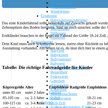
Wickelauflage
Wickelkommode
Windeleimer
Ernährung
Babynahrungszubereiter
Das erste Kinderfahrrad sollte keinesfalls auf Zuwachs gekauft werden
Flaschenwärmer
Zehenspitzen den Boden berühren. Sind sie noch unsicher, sollte der S
Milchpumpe
Stillkissen
Erstklässler brauchen in der Regel ein Fahrrad der Größe 18-24 Zoll,
Stillsessel
Kinderzimmer
Dein Kind muss auch Schrittweise lernen, zuerst ohne Rücktritt zu fa
Schlaf
Ausstattung vorhanden. Am besten ist es, du lässt dich hier in einem 
Babybett
Babykissen
Babymatratze
Babynest
Tabelle: Die richtige Fahrradgröße für Kinder
Babyzimmer komplett Set
Beistellbett
Federwiege
Gitterbett
Hängehöhle
Köprergröße
Alter
Empfohlene Radgröße
Empfohlene
Kinderbett
unter 85 cm
unter 2 Jahre
Laufrad
Matratzenschoner
85-105 cm
ca. 2-3 Jahre
12 Zoll
18-21 cm
Stubenwagen
Zubehör
100-115 cm
ca. 3-4 Jahre
12-16 Zoll
21-23 cm
Aufbewahrungsbox Kinder