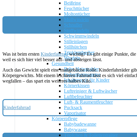
Beißring
Feuchttücher
Moltontücher
Mullwindeln
Schnuller
Stoffwindeln
Schwimmwindeln
Stilleinlagen
Stillhütchen
Trinklernbecher
Was ist beim ersten
Kinderfahrrad
wichtig? Es gibt einige Punkte, di
Windeln
weil es sich hier viel besser auf- und absteigen lässt.
Gesundheit
Baby Heizstrahler
Auch das Gewicht spielt eine maßgebliche Rolle. Kinderfahrräder gibt 
Fieberthermometer
Körpergewichts. Mit einem leichteren Fahrrad lässt es sich viel einf
Inhaliergerät für Kinder
wegfallen – das spart ein weiteres halbes Kilo.
Körnerkissen
Luftreiniger & Luftwäscher
Luftbefeuchter
Luft- & Raumentfeuchter
Pucksack
Kinderfahrrad
Vaporisator
Körperpflege
Babybadewanne
Babywaage
Töpfchen & Toilettentrainer