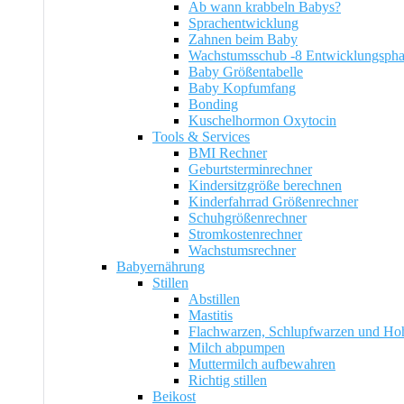
Ab wann krabbeln Babys?
Sprachentwicklung
Zahnen beim Baby
Wachstumsschub -8 Entwicklungsph
Baby Größentabelle
Baby Kopfumfang
Bonding
Kuschelhormon Oxytocin
Tools & Services
BMI Rechner
Geburtsterminrechner
Kindersitzgröße berechnen
Kinderfahrrad Größenrechner
Schuhgrößenrechner
Stromkostenrechner
Wachstumsrechner
Babyernährung
Stillen
Abstillen
Mastitis
Flachwarzen, Schlupfwarzen und Ho
Milch abpumpen
Muttermilch aufbewahren
Richtig stillen
Beikost