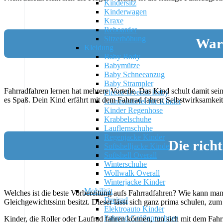
Kindersitz
Kinderwagen
Kraxe
Reboarder
Sitzerhöhung
Waru
Kleidung
Baby Body
Babymütze
Baby Schneeanzug
Baby Strampler
Fahrradfahren lernen hat mehrere Vorteile. Das Kind schult damit sei
Fleece Overall Baby
es Spaß. Dein Kind erfährt mit dem Fahrrad fahren Selbstwirksamkeit
Gummistiefel für Kinder
Kinder Regenhose
Krabbelschuhe
Lauflernschuhe
Regenjacke Kinder
Die rich
Softshelljacke Kinder
Softshell Overall
Winterschuhe
Wollwalk Overall
Winterjacke Kinder
Mobilität
Welches ist die beste Vorbereitung aufs Fahrradfahren? Wie kann ma
Dreirad
Gleichgewichtssinn besitzt. Dieser lässt sich ganz prima schulen, zum
Elektroauto Kinder
Fahrrad Größenrechner
Kinder, die Roller oder Laufrad fahren können, tun sich mit dem Fahrra