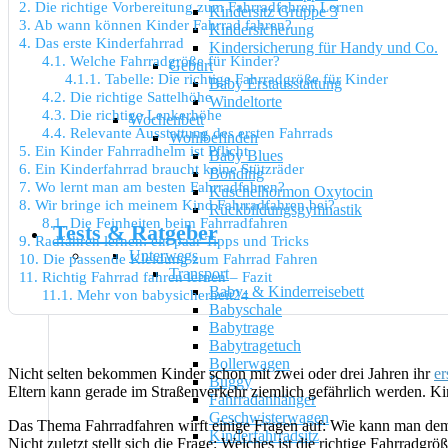
2.
Die richtige Vorbereitung zum Fahrradfahren Lernen
Kindersitz Gruppe 3
3.
Ab wann können Kinder Fahrrad fahren?
Kindersicherung
4.
Das erste Kinderfahrrad
Kindersicherung für Handy und Co.
4.1.
Welche Fahrradgröße für Kinder?
Geburt
4.1.1.
Tabelle: Die richtige Fahrradgröße für Kinder
Baby Erstausstattung
4.2.
Die richtige Sattelhöhe
Windeltorte
4.3.
Die richtige Lenkerhöhe
Wochenbett
4.4.
Relevante Ausstattung des ersten Fahrrads
Wohlbefinden
5.
Ein Kinder Fahrradhelm ist Pflicht
Baby Blues
6.
Ein Kinderfahrrad braucht keine Stützräder
Bonding
7.
Wo lernt man am besten Fahrradfahren?
Kuschelhormon Oxytocin
8.
Wir bringe ich meinem Kind Fahrradfahren bei?
Rückbildungsgymnastik
8.1.
Die Feinheiten beim Fahrradfahren
Tests & Ratgeber
9.
Radfahren lernen: ein paar Tipps und Tricks
Unterwegs
10.
Die passende Kleidung zum Fahrrad Fahren
Transport
11.
Richtig Fahrrad fahren lernen – Fazit
Baby- & Kinderreisebett
11.1.
Mehr von babysicherheit24
Babyschale
Babytrage
Babytragetuch
Bollerwagen
Nicht selten bekommen Kinder schon mit zwei oder drei Jahren ihr
er
Buggy
Eltern kann gerade im Straßenverkehr ziemlich gefährlich werden. Kin
Fahrradanhänger
Geschwisterwagen
Das Thema Fahrradfahren wirft einige Fragen auf: Wie kann man dem 
Kinderfahrradsitz
Nicht zuletzt stellt sich die Frage: Welches ist die richtige Fahrradg