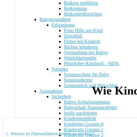
Beikost einführen
Beikostplan
Beikostreifezeichen
Babygesundheit
Erkrankung
Erste Hilfe am Kind
Durchfall
Fieber bei Kindern
Richtig inhalieren
Verstopfung bei Babys
Windeldermatitis
Plötzlicher Kindstod – SIDS
Sommer
Sonnenschutz für Baby
Sonnenallergie
Sonnenstich und Hitzschlag
Wie Kind
Ausstattung
Sicherheit
Babys Schlafumgebung
Babyschale Nutzungsfehler
Isofix nachrüsten
Kindersitzpflicht
Kindersitz Gruppe 0
Kindersitz Gruppe 1
1.
Warum ist Fahrradfahren lernen so wichtig?
Kindersitz Gruppe 2