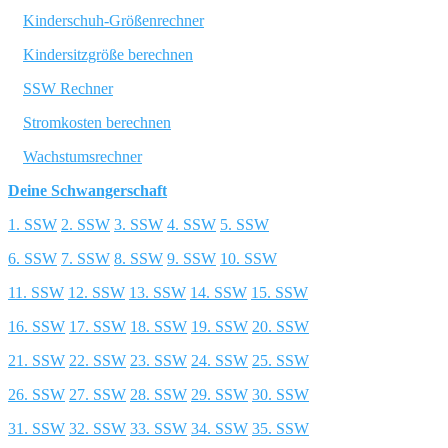
Kinderschuh-Größenrechner
Kindersitzgröße berechnen
SSW Rechner
Stromkosten berechnen
Wachstumsrechner
Deine Schwangerschaft
1. SSW
2. SSW
3. SSW
4. SSW
5. SSW
6. SSW
7. SSW
8. SSW
9. SSW
10. SSW
11. SSW
12. SSW
13. SSW
14. SSW
15. SSW
16. SSW
17. SSW
18. SSW
19. SSW
20. SSW
21. SSW
22. SSW
23. SSW
24. SSW
25. SSW
26. SSW
27. SSW
28. SSW
29. SSW
30. SSW
31. SSW
32. SSW
33. SSW
34. SSW
35. SSW