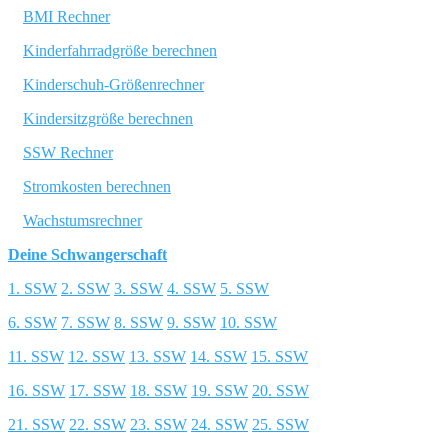
BMI Rechner
Kinderfahrradgröße berechnen
Kinderschuh-Größenrechner
Kindersitzgröße berechnen
SSW Rechner
Stromkosten berechnen
Wachstumsrechner
Deine Schwangerschaft
1. SSW
2. SSW
3. SSW
4. SSW
5. SSW
6. SSW
7. SSW
8. SSW
9. SSW
10. SSW
11. SSW
12. SSW
13. SSW
14. SSW
15. SSW
16. SSW
17. SSW
18. SSW
19. SSW
20. SSW
21. SSW
22. SSW
23. SSW
24. SSW
25. SSW