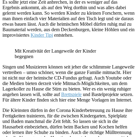
Es sollte jetzt eine Zeit anbrechen, in der es weniger auf das
Ergebnis ankommt, als auf den Weg dorthin und was alles dabei
gelernt werden kann. So werden Kinder zu kleinen Forschern, wenn
man ihnen einfach vier Materialien auf den Tisch legt und sie daraus
etwas bauen lässt. Auch die heimischen Möbel dürfen ruhig mal zu
Baumaterial werden, aus dem Deckenburgen, kleine Höhlen und ein
improvisiertes
Kinder Tipi
entstehen.
Mit Kreativität der Langeweile der Kinder
begegnen
Singen und Musizieren können seit jeher die schlimmste Langeweile
vertreiben – umso schöner, wenn die ganze Familie mitmacht. Hier
ist nicht nur der heimische CD-Fundus gefragt. Auch Youtube oder
die Medien bieten derzeit viele Mitmach-Möglichkeiten, um dem
Lagerkoller zu Hause die Stirn zu bieten. Wer es ein wenig ruhiger
angehen lassen will, sollte auf
Brettspiele
und Bastelprojekte setzen.
Für ältere Kinder finden sich hier eine Menge Vorlagen im Internet.
Die Kleinsten dürfen in der Corona Kinderbetreuung zu Hause ihre
Fertigkeiten trainieren, für die zwischen Kindergarten, Spielplatz
und Baden manchmal die Zeit fehlt. So lassen sie sich in die
Hausarbeit einbeziehen, dürfen beim Backen und Kochen helfen
oder lernen ihre Schuhe zu binden. Auch die richtige Mülltrennung