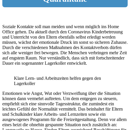
Soziale Kontakte soll man meiden und wenn möglich ins Home
Office gehen. Da aktuell durch den Coronavirus Kinderbetreuung
und Unterricht von den Eltern ebenfalls selbst erledigt werden
müssen, wächst der emotionale Druck im sonst so sicheren Zuhause.
Durch die verschiedenen Maßnahmen des Kontaktverbots dürfen
sich alle weniger frei bewegen. Die Menschen verbringen mehr Zeit
auf engstem Raum. Nur verständlich, dass sich mit fortschreitender
Dauer ein sogenannter Lagerkoller entwickelt.
Klare Lern- und Arbeitszeiten helfen gegen den
Lagerkoller
Emotionen wie Angst, Wut oder Verzweiflung über die Situation
können dann vermehrt auftreten. Um dem entgegen zu steuern,
empfiehlt sich eine sinnvolle Tagesstruktur, die zumindest ein
leichtes Gefühl der Normalität vermittelt. Das beinhaltet für Eltern
und Schulkinder klare Arbeits- und Lernzeiten sowie ein
ausgewogenes Programm für die Freizeitgestaltung. Denn vor allem
eines heizt die ohnehin gespannte Situation noch zusätzlich an:
Langeweile zu Hause. Finden Eltern ausreichend Beschäftigung für