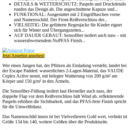
DETAILS & WETTERSCHUTZ: Paspeln und Druckdetails
runden das Design ab. Die angeschnittene Kapuze und...
FUNKTIONAL: Ausgestattet mit 2 Eingrifftaschen vorne
und Namensschild. Der Front-Reißverschluss der...
VIELSEITIG: Die gefütterte Regenjacke für Kinder eignet
sich für Winter und Übergangszeiten...
AUF DAUER GEBAUT: Sensofiber isoliert auch nass – mit
wasserabweisendem NoPFAS Finish...
Jetzt Angebot ansehen!
Wer einen Jungen hat, der Pfützen als Einladung versteht, landet bei
der Escape Padded: wasserdichtes 2-Lagen-Material, das VAUDE
Ceplex Active nennt, mit belegter Wattierung von 200 g/m² am
Körper und 150 g/m² in den Ärmeln.
Die Sensofiber-Füllung isoliert laut Hersteller auch nass, der
doppelte Flap vor dem Reißverschluss hält Wind ab, reflektierende
Paspeln erhöhen die Sichtbarkeit, und das PFAS-freie Finish spricht
für die Umweltbilanz.
Das Namensschild innen ist bei Vielverlierern Gold wert, verlinkt ist
Größe 134 bis 140, weitere Größen über die Produktseite.