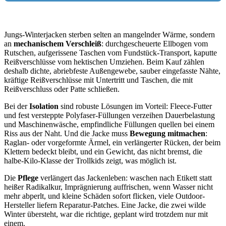
Jungs-Winterjacken sterben selten an mangelnder Wärme, sondern
an
mechanischem Verschleiß
: durchgescheuerte Ellbogen vom
Rutschen, aufgerissene Taschen vom Fundstück-Transport, kaputte
Reißverschlüsse vom hektischen Umziehen. Beim Kauf zählen
deshalb dichte, abriebfeste Außengewebe, sauber eingefasste Nähte,
kräftige Reißverschlüsse mit Untertritt und Taschen, die mit
Reißverschluss oder Patte schließen.
Bei der
Isolation
sind robuste Lösungen im Vorteil: Fleece-Futter
und fest versteppte Polyfaser-Füllungen verzeihen Dauerbelastung
und Maschinenwäsche, empfindliche Füllungen quellen bei einem
Riss aus der Naht. Und die Jacke muss
Bewegung mitmachen
:
Raglan- oder vorgeformte Ärmel, ein verlängerter Rücken, der beim
Klettern bedeckt bleibt, und ein Gewicht, das nicht bremst, die
halbe-Kilo-Klasse der Trollkids zeigt, was möglich ist.
Die
Pflege
verlängert das Jackenleben: waschen nach Etikett statt
heißer Radikalkur, Imprägnierung auffrischen, wenn Wasser nicht
mehr abperlt, und kleine Schäden sofort flicken, viele Outdoor-
Hersteller liefern Reparatur-Patches. Eine Jacke, die zwei wilde
Winter übersteht, war die richtige, geplant wird trotzdem nur mit
einem.